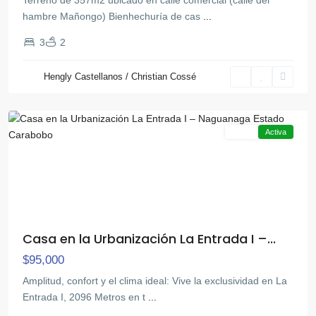
hambre Mañongo) Bienhechuría de cas
...
3
2
La
Hengly Castellanos / Christian Cossé
Entrada
,
Naguanagua
Venta
Activa
Casa en la Urbanización La Entrada I –...
$95,000
Amplitud, confort y el clima ideal: Vive la exclusividad en La
Entrada I, 2096 Metros en t
...