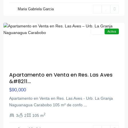
La
Maria Gabriela Garcia
Granja
,
Naguanagua
Venta
Activa
Apartamento en Venta en Res. Las Aves
&#8211...
$90,000
Apartamento en Venta en Res. Las Aves - Urb. La Granja
Naguanagua Carabobo 105 m² de confo
...
2
3
2
105 m