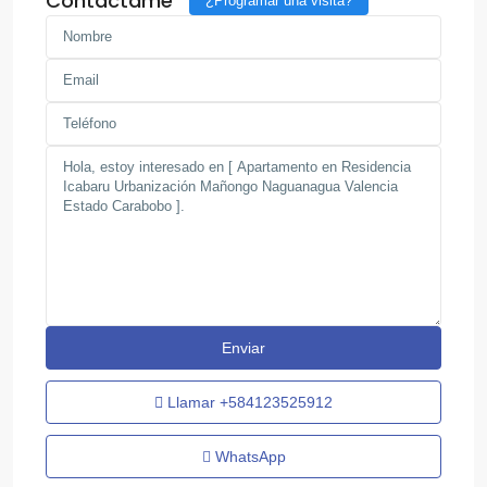
Contáctame
¿Programar una visita?
Llamar
+584123525912
WhatsApp