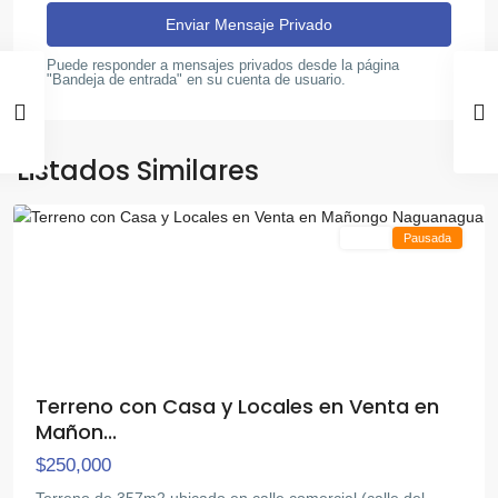
Puede responder a mensajes privados desde la página
"Bandeja de entrada" en su cuenta de usuario.
Mañongo
,
Listados Similares
Naguanagua
Venta
Pausada
Terreno con Casa y Locales en Venta en
Mañon...
$250,000
Terreno de 357m2 ubicado en calle comercial (calle del