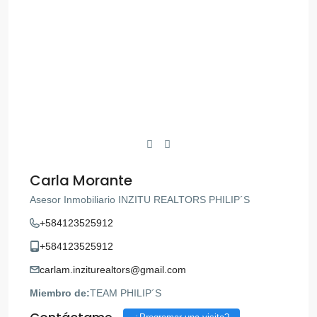
Carla Morante
Asesor Inmobiliario INZITU REALTORS PHILIP´S
+584123525912
+584123525912
carlam.inziturealtors@gmail.com
Miembro de:
TEAM PHILIP´S