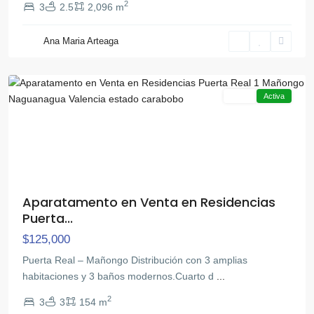
2
3
2.5
2,096 m
Ana Maria Arteaga
Mañongo
,
Naguanagua
Venta
Activa
Aparatamento en Venta en Residencias
Puerta...
$125,000
Puerta Real – Mañongo ​Distribución con 3 amplias
habitaciones y 3 baños modernos.Cuarto d
...
2
3
3
154 m