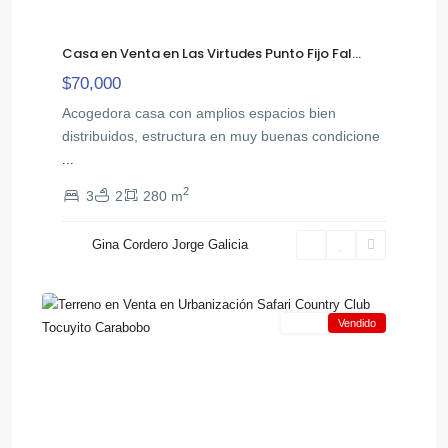
Casa en Venta en Las Virtudes Punto Fijo Fal...
$70,000
Acogedora casa con amplios espacios bien
distribuidos, estructura en muy buenas condicione
...
2
3
2
280 m
El
Gina Cordero Jorge Galicia
,
Safari
8
Tocuyito
Venta
Vendido