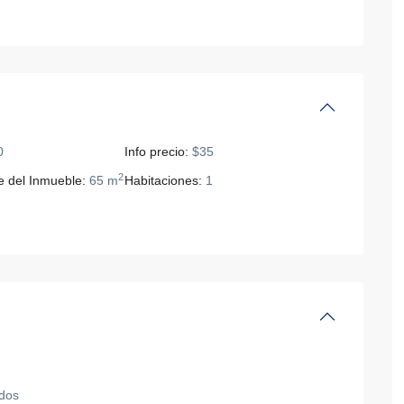
0
Info precio:
$35
25
2
e del Inmueble:
65 m
Habitaciones:
1
dos