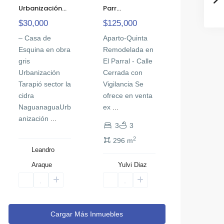
Parr...
Urbanización...
$125,000
$30,000
Aparto-Quinta
– Casa de
Remodelada en
Esquina en obra
El Parral - Calle
gris
Cerrada con
Urbanización
Vigilancia Se
Tarapió sector la
ofrece en venta
cidra
ex
NaguanaguaUrb
...
anización
...
3
3
2
296 m
Leandro
Araque
Yulvi Diaz
Cargar Más Inmuebles