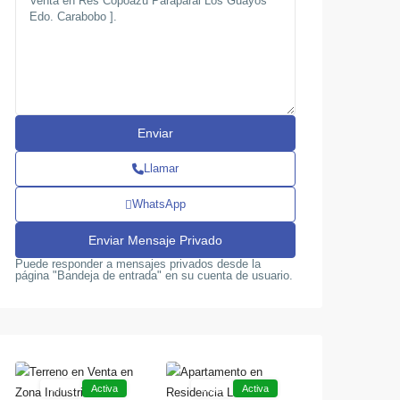
Llamar
WhatsApp
Puede responder a mensajes privados desde la
página "Bandeja de entrada" en su cuenta de usuario.
Flor
El
,
,
Amarillo
Parral
14
Valencia
Valencia
Venta
Activa
Venta
Activa