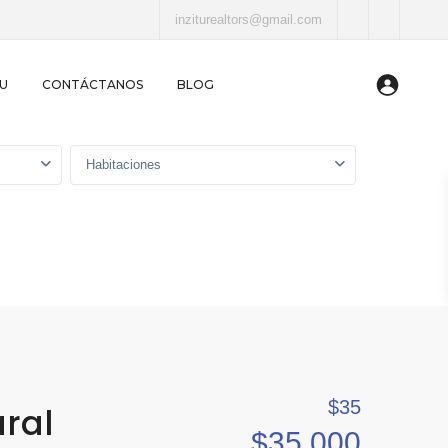
inziturealtors@gmail.com
TU
CONTÁCTANOS
BLOG
Habitaciones
$35
ral
$35,000