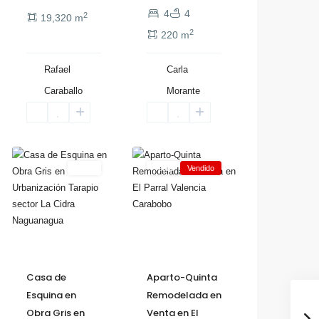
4
4
2
19,320 m
2
220 m
Rafael
Carla
Caraballo
Morante
,
Tarapio
El
21
Naguanagua
Parral
Venta
Venta
Vendido
Aparto-Quinta
Casa de
Remodelada en
Esquina en
Venta en El
Obra Gris en