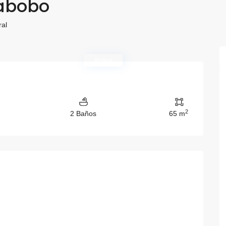
rabobo
ral
Activa
2
2 Baños
65 m