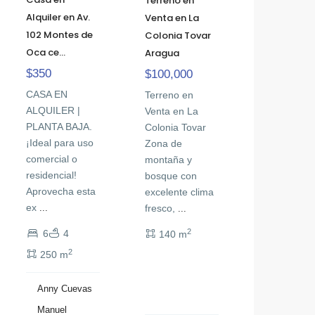
Terreno en
Alquiler en Av.
Venta en La
102 Montes de
Colonia Tovar
Oca ce...
Aragua
$350
$100,000
CASA EN
Terreno en
ALQUILER |
Venta en La
PLANTA BAJA.
Colonia Tovar
¡Ideal para uso
Zona de
comercial o
montaña y
residencial!
bosque con
Aprovecha esta
excelente clima
ex
fresco,
...
...
2
6
4
140 m
2
250 m
Anny Cuevas
Manuel