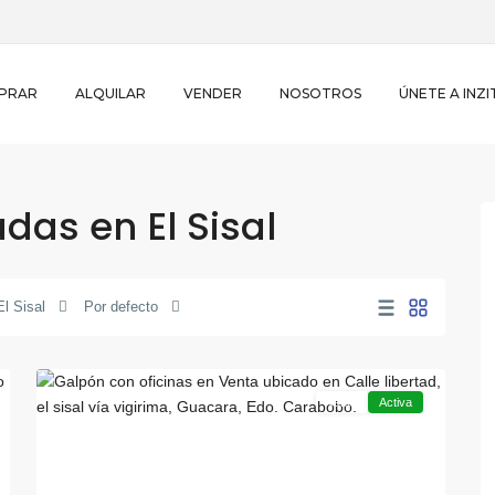
PRAR
ALQUILAR
VENDER
NOSOTROS
ÚNETE A INZI
as en El Sisal
12
El
El Sisal
Por defecto
Sisal
,
16
Guacara
Venta
Activa