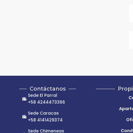
Contáctanos
Prop
Sede El Parral
C
+58 4244473366
Apart
Sede Caracas
Of
+58 4141429374
Cond
Sede Chimeneas