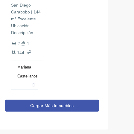
San Diego
Carabobo | 144
m² Excelente
Ubicación ​
Descripción: ​
...
2
1
2
144 m
Mariana
Castellanos
Cargar Más Inmuebles