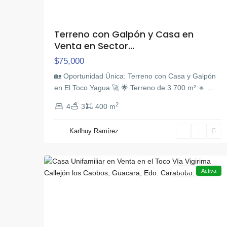
Terreno con Galpón y Casa en
Venta en Sector...
$75,000
🏡 Oportunidad Única: Terreno con Casa y Galpón
en El Toco Yagua 🚀 🌟 Terreno de 3.700 m² 🔹
...
2
4
3
400 m
El
Karlhuy Ramírez
Sisal
,
18
Guacara
Venta
Activa