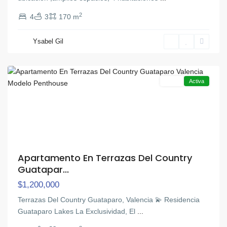
2
4
3
170 m
Ysabel Gil
Guataparo
,
Valencia
Venta
Activa
Apartamento En Terrazas Del Country
Guatapar...
$1,200,000
Terrazas Del Country Guataparo, Valencia 💫 Residencia
Guataparo Lakes La Exclusividad, El
...