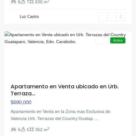
2
6
7
630 m
Luz Castro
Guataparo
,
Valencia
Venta
Activa
Apartamento en Venta ubicado en Urb.
Terraza...
$690,000
Apartamento en Venta en la Zona mas Exclusiva de
Valencia Urb. Terrazas del Country Guatap
...
2
5
5
352 m