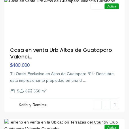
Venta
Activa
Casa en venta Urb Altos de Guataparo
Valenci...
$400,000
Tu Oasis Exclusivo en Altos de Guataparo 🌴✨ Descubre
esta impresionante propiedad en una d
...
2
5
8
550 m
Karlhuy Ramírez
Guataparo
,
Valencia
Venta
Activa