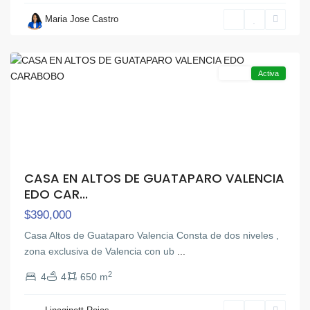
Maria Jose Castro
Guataparo
,
Valencia
Venta
Activa
CASA EN ALTOS DE GUATAPARO VALENCIA
EDO CAR...
$390,000
Casa Altos de Guataparo Valencia Consta de dos niveles ,
zona exclusiva de Valencia con ub
...
2
4
4
650 m