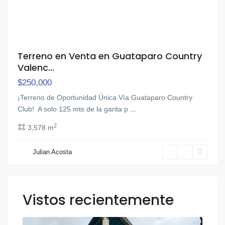
Terreno en Venta en Guataparo Country
Valenc...
$250,000
¡Terreno de Oportunidad Única Vía Guataparo Country
Club! ‎ ‎A solo 125 mts de la garita p
...
2
3,578 m
Julian Acosta
Vistos recientemente
,
Otra
12
Valencia