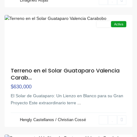
Linaginett Rojas
Guataparo
,
Valencia
Venta
Activa
Terreno en el Solar Guataparo Valencia
Carab...
$630,000
El Solar de Guataparo: Un Lienzo en Blanco para su Gran
Proyecto Este extraordinario terre
...
Hengly Castellanos / Christian Cossé
Guataparo
,
Valencia