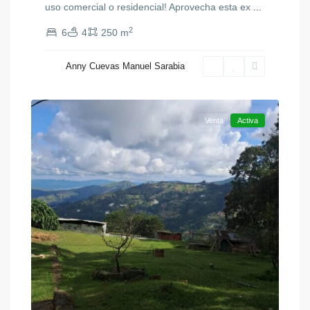
uso comercial o residencial! Aprovecha esta ex
...
2
6
4
250 m
Anny Cuevas Manuel Sarabia
Colonia
20
Tovar
Venta
Activa