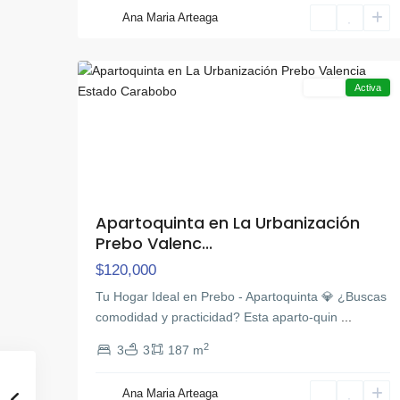
Ana Maria Arteaga
Prebo
,
21
Valencia
Venta
Activa
Apartoquinta en La Urbanización
Prebo Valenc...
$120,000
Tu Hogar Ideal en Prebo - Apartoquinta 💎 ¿Buscas
comodidad y practicidad? Esta aparto-quin
...
2
3
3
187 m
Ana Maria Arteaga
Guaparo
,