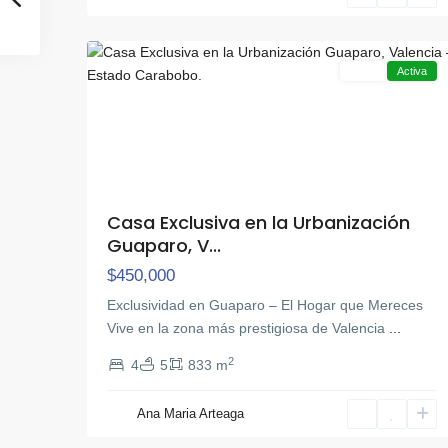
21
Valencia
Venta
Activa
Casa Exclusiva en la Urbanización
Guaparo, V...
$450,000
Exclusividad en Guaparo – El Hogar que Mereces
Vive en la zona más prestigiosa de Valencia
...
2
4
5
833 m
Ana Maria Arteaga
11
Naguanagua