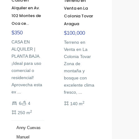
Casa en
Terreno en
Alquiler en Av.
Venta en La
102 Montes de
Colonia Tovar
Oca ce...
Aragua
$350
$100,000
CASA EN
Terreno en
ALQUILER |
Venta en La
PLANTA BAJA.
Colonia Tovar
¡Ideal para uso
Zona de
comercial o
montaña y
residencial!
bosque con
Aprovecha esta
excelente clima
ex
fresco,
...
...
2
6
4
140 m
2
250 m
Anny Cuevas
Manuel