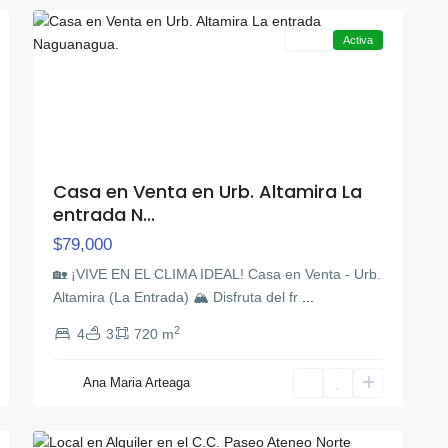
Venta
Activa
Casa en Venta en Urb. Altamira La
entrada N...
$79,000
​🏡 ¡VIVE EN EL CLIMA IDEAL! Casa en Venta - Urb.
Altamira (La Entrada) 🏔️ ​Disfruta del fr
...
2
4
3
720 m
Av
Bolivar
Ana Maria Arteaga
Norte
,
10
Valencia