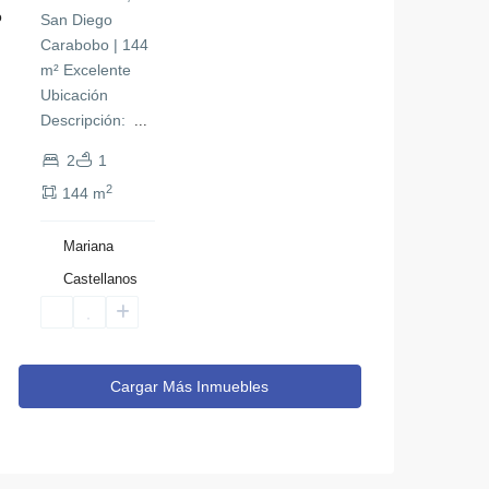
o
Townhouse
San Diego
(1)
Carabobo | 144
m² Excelente
Ubicación ​
Descripción: ​
...
2
1
2
144 m
Mariana
Castellanos
Cargar Más Inmuebles