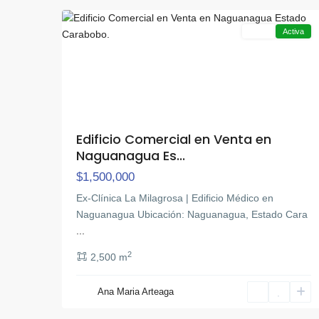
Venta
Activa
Edificio Comercial en Venta en
Naguanagua Es...
$1,500,000
Ex-Clínica La Milagrosa | Edificio Médico en
Naguanagua Ubicación: Naguanagua, Estado Cara
...
2
2,500 m
Av
Bolivar
Ana Maria Arteaga
Norte
,
4
Valencia