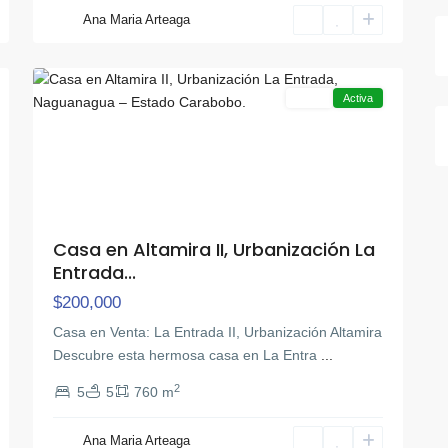
La
Ana Maria Arteaga
Entrada
,
13
Naguanagua
Venta
Activa
Casa en Altamira II, Urbanización La
Entrada...
$200,000
Casa en Venta: La Entrada II, Urbanización Altamira
Descubre esta hermosa casa en La Entra
...
2
5
5
760 m
Ana Maria Arteaga
San