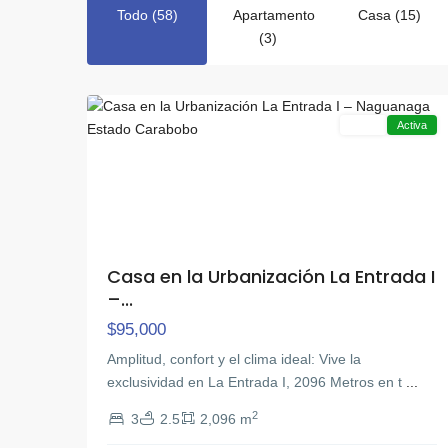
Todo (58)
Apartamento
Casa (15)
La
(3)
Entrada
,
14
Naguanagua
Venta
Activa
Casa en la Urbanización La Entrada I
–...
$95,000
Amplitud, confort y el clima ideal: Vive la
exclusividad en La Entrada I, 2096 Metros en t
...
2
3
2.5
2,096 m