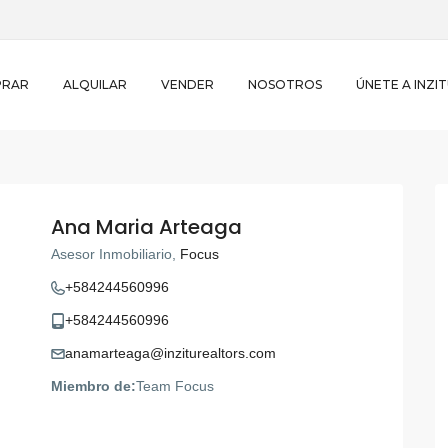
PRAR
ALQUILAR
VENDER
NOSOTROS
ÚNETE A INZI
Ana Maria Arteaga
12
Asesor Inmobiliario,
Focus
+584244560996
+584244560996
anamarteaga@inziturealtors.com
Miembro de:
Team Focus