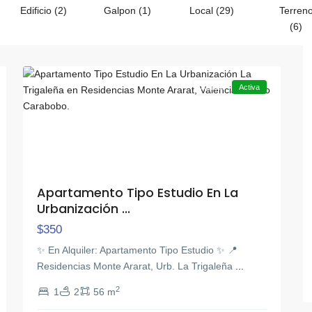
Edificio (2)
Galpon (1)
Local (29)
Terren
La
(6)
Trigaleña
,
8
Valencia
Alquiler
Activa
Apartamento Tipo Estudio En La
Urbanización ...
$350
​✨ En Alquiler: Apartamento Tipo Estudio ✨ ​📍
Residencias Monte Ararat, Urb. La Trigaleña
...
2
1
2
56 m