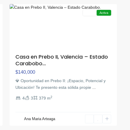
Venta
Activa
Casa en Prebo II, Valencia – Estado
Carabobo...
$140,000
💎 Oportunidad en Prebo II: ¡Espacio, Potencial y
Ubicación! Te presento esta sólida propie
...
2
4
3
379 m
La
Ana Maria Arteaga
Entrada
,
24
Naguanagua