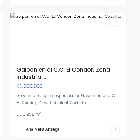
17
Diego
Venta
Galpón en el C.C. El Condor, Zona
Industrial...
$1,300,000
​Se vende o alquila espectacular Galpón en el C.C.
El Condor, Zona Industrial Castillito.
...
2
1,251 m
Ana Maria Arteaga
Prebo
,
31
Valencia