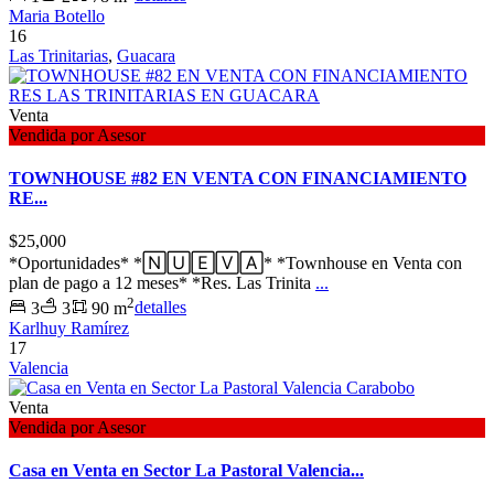
Maria Botello
16
Las Trinitarias
,
Guacara
Venta
Vendida por Asesor
TOWNHOUSE #82 EN VENTA CON FINANCIAMIENTO
RE...
$25,000
*Oportunidades* *🄽🅄🄴🅅🄰* *Townhouse en Venta con
plan de pago a 12 meses* *Res. Las Trinita
...
2
3
3
90 m
detalles
Karlhuy Ramírez
17
Valencia
Venta
Vendida por Asesor
Casa en Venta en Sector La Pastoral Valencia...