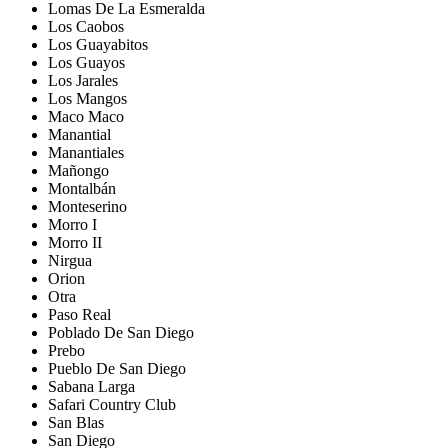
Lomas De La Esmeralda
Los Caobos
Los Guayabitos
Los Guayos
Los Jarales
Los Mangos
Maco Maco
Manantial
Manantiales
Mañongo
Montalbán
Monteserino
Morro I
Morro II
Nirgua
Orion
Otra
Paso Real
Poblado De San Diego
Prebo
Pueblo De San Diego
Sabana Larga
Safari Country Club
San Blas
San Diego