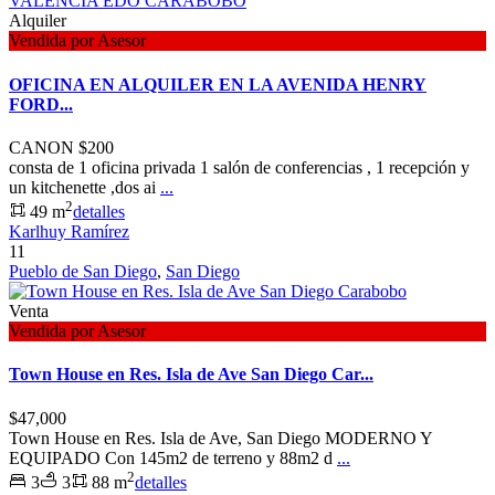
Alquiler
Vendida por Asesor
OFICINA EN ALQUILER EN LA AVENIDA HENRY
FORD...
CANON
$200
consta de 1 oficina privada 1 salón de conferencias , 1 recepción y
un kitchenette ,dos ai
...
2
49 m
detalles
Karlhuy Ramírez
11
Pueblo de San Diego
,
San Diego
Venta
Vendida por Asesor
Town House en Res. Isla de Ave San Diego Car...
$47,000
Town House en Res. Isla de Ave, San Diego MODERNO Y
EQUIPADO Con 145m2 de terreno y 88m2 d
...
2
3
3
88 m
detalles