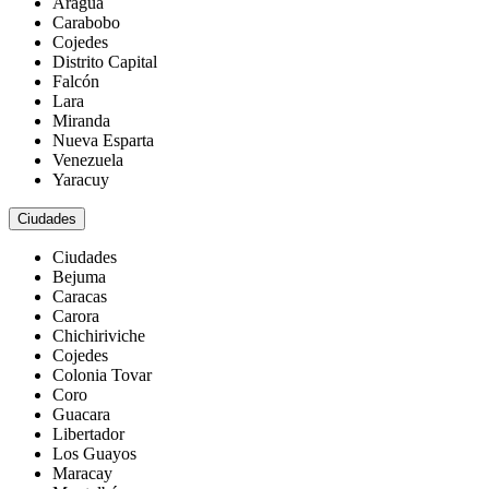
Aragua
Carabobo
Cojedes
Distrito Capital
Falcón
Lara
Miranda
Nueva Esparta
Venezuela
Yaracuy
Ciudades
Ciudades
Bejuma
Caracas
Carora
Chichiriviche
Cojedes
Colonia Tovar
Coro
Guacara
Libertador
Los Guayos
Maracay