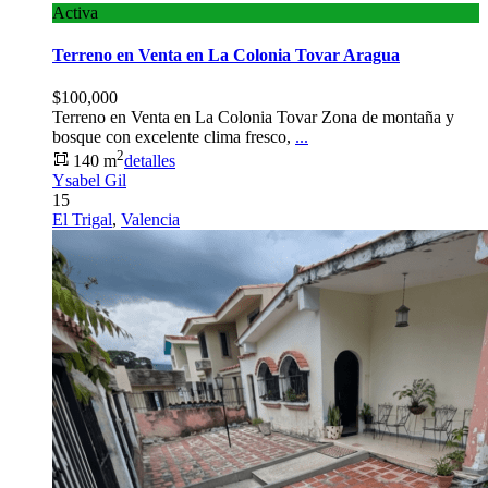
Activa
Terreno en Venta en La Colonia Tovar Aragua
$100,000
Terreno en Venta en La Colonia Tovar Zona de montaña y
bosque con excelente clima fresco,
...
2
140 m
detalles
Ysabel Gil
15
El Trigal
,
Valencia