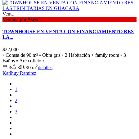
Venta
Vendida por Asesor
TOWNHOUSE EN VENTA CON FINANCIAMIENTO RES
LA...
$22,000
▫️ Consta de 90 m² ▫️ Obra gris ▫️ 2 Habitación + family room ▫️ 3
Baños ▫️ Área oficio ▫️
...
2
3
3
90 m
detalles
Karlhuy Ramírez
1
2
3