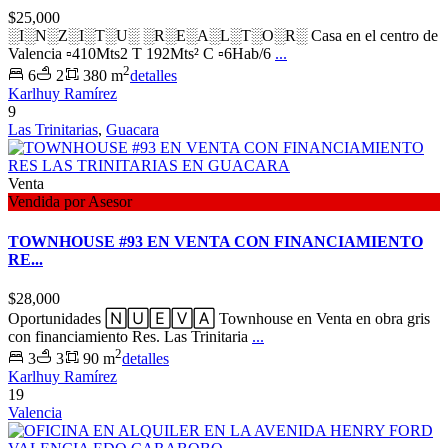
$25,000
░I░N░Z░I░T░U░ ░R░E░A░L░T░O░R░ Casa en el centro de
Valencia ▫️410Mts2 T 192Mts² C ▫️6Hab/6
...
2
6
2
380 m
detalles
Karlhuy Ramírez
9
Las Trinitarias
,
Guacara
Venta
Vendida por Asesor
TOWNHOUSE #93 EN VENTA CON FINANCIAMIENTO
RE...
$28,000
Oportunidades 🄽🅄🄴🅅🄰 Townhouse en Venta en obra gris
con financiamiento Res. Las Trinitaria
...
2
3
3
90 m
detalles
Karlhuy Ramírez
19
Valencia