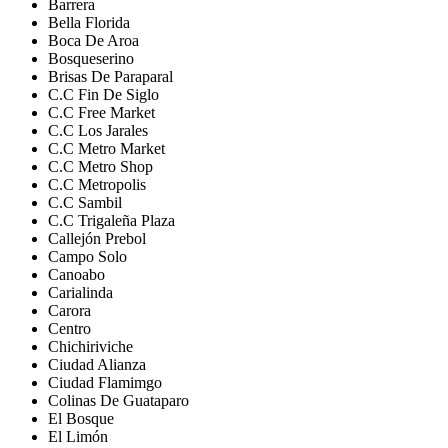
Barrera
Bella Florida
Boca De Aroa
Bosqueserino
Brisas De Paraparal
C.C Fin De Siglo
C.C Free Market
C.C Los Jarales
C.C Metro Market
C.C Metro Shop
C.C Metropolis
C.C Sambil
C.C Trigaleña Plaza
Callejón Prebol
Campo Solo
Canoabo
Carialinda
Carora
Centro
Chichiriviche
Ciudad Alianza
Ciudad Flamimgo
Colinas De Guataparo
El Bosque
El Limón