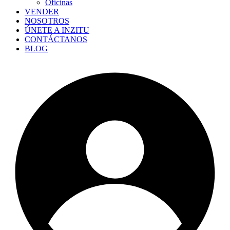
Oficinas
VENDER
NOSOTROS
ÚNETE A INZITU
CONTÁCTANOS
BLOG