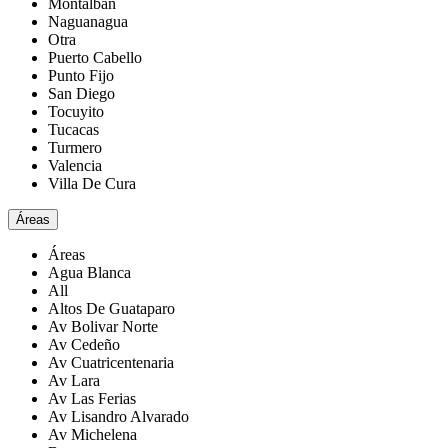
Montalbán
Naguanagua
Otra
Puerto Cabello
Punto Fijo
San Diego
Tocuyito
Tucacas
Turmero
Valencia
Villa De Cura
Áreas
Áreas
Agua Blanca
All
Altos De Guataparo
Av Bolivar Norte
Av Cedeño
Av Cuatricentenaria
Av Lara
Av Las Ferias
Av Lisandro Alvarado
Av Michelena