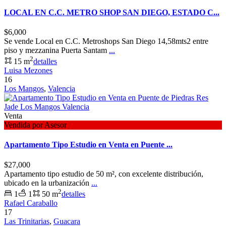
LOCAL EN C.C. METRO SHOP SAN DIEGO, ESTADO C...
$6,000
Se vende Local en C.C. Metroshops San Diego 14,58mts2 entre
piso y mezzanina Puerta Santam
...
2
15 m
detalles
Luisa Mezones
16
Los Mangos
,
Valencia
Venta
Vendida por Asesor
Apartamento Tipo Estudio en Venta en Puente ...
$27,000
Apartamento tipo estudio de 50 m², con excelente distribución,
ubicado en la urbanización
...
2
1
1
50 m
detalles
Rafael Caraballo
17
Las Trinitarias
,
Guacara