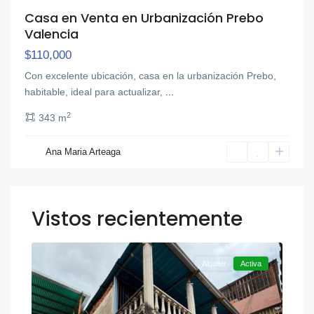
Casa en Venta en Urbanización Prebo
Valencia
$110,000
Con excelente ubicación, casa en la urbanización Prebo,
habitable, ideal para actualizar,
...
2
343 m
Ana Maria Arteaga
Vistos recientemente
,
Otra
12
Valencia
Alquiler
Activa