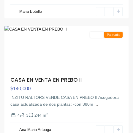
Maria Botello
Prebo
,
Valencia
Venta
Pausada
CASA EN VENTA EN PREBO II
$140,000
INZITU RALTORS VENDE CASA EN PREBO II Acogedora
casa actualizada de dos plantas: -con 380m
...
2
4
3
244 m
Ana Maria Arteaga
Prebo
,