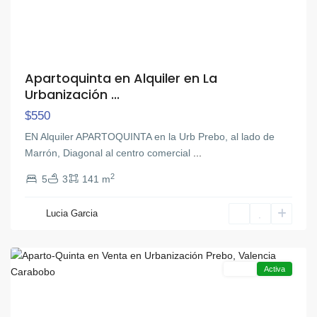
Apartoquinta en Alquiler en La
Urbanización ...
$550
EN Alquiler APARTOQUINTA en la Urb Prebo, al lado de
Marrón, Diagonal al centro comercial
...
2
5
3
141 m
Lucia Garcia
Prebo
,
Valencia
Venta
Activa