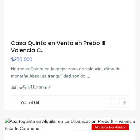
Casa Quinta en Venta en Prebo III
Valencia C...
$250,000
Hermosa Quinta en la mejor zona de valencia, clima de
montaña Absoluta tranquilidad sonido
...
2
5
4
230 m
Ysabel Gil
Prebo
,
Valencia
Alquiler
Alquilada Por Asesor