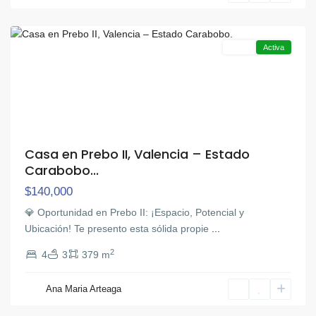
Valencia
Venta
Activa
Casa en Prebo II, Valencia – Estado
Carabobo...
$140,000
💎 Oportunidad en Prebo II: ¡Espacio, Potencial y
Ubicación! Te presento esta sólida propie
...
2
4
3
379 m
Ana Maria Arteaga
Prebo
,
Valencia