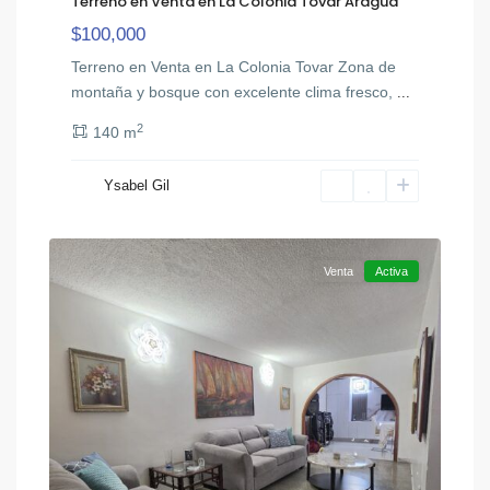
Terreno en Venta en La Colonia Tovar Aragua
$100,000
Terreno en Venta en La Colonia Tovar Zona de
montaña y bosque con excelente clima fresco,
...
2
140 m
Ysabel Gil
San
10
Diego
Venta
Activa