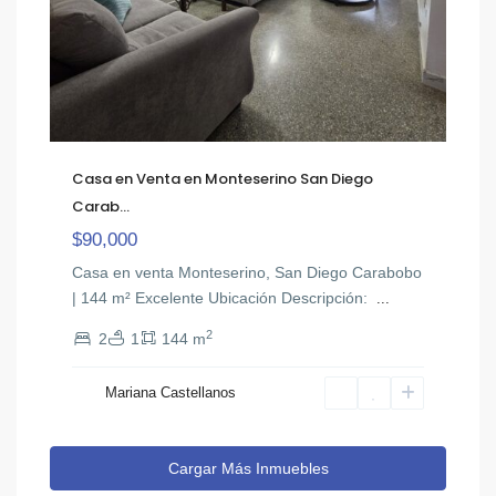
Casa en Venta en Monteserino San Diego
Carab...
$90,000
Casa en venta Monteserino, San Diego Carabobo
| 144 m² Excelente Ubicación ​Descripción: ​
...
2
2
1
144 m
Mariana Castellanos
Cargar Más Inmuebles