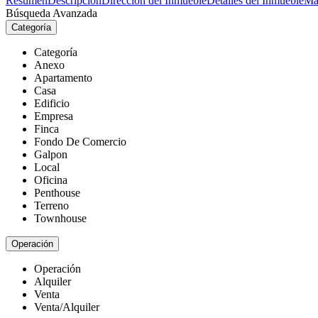
Resumen
Descripción
Dirección del Inmueble
Detalles del Inmueble
Ma
Búsqueda Avanzada
Categoría
Categoría
Anexo
Apartamento
Casa
Edificio
Empresa
Finca
Fondo De Comercio
Galpon
Local
Oficina
Penthouse
Terreno
Townhouse
Operación
Operación
Alquiler
Venta
Venta/Alquiler