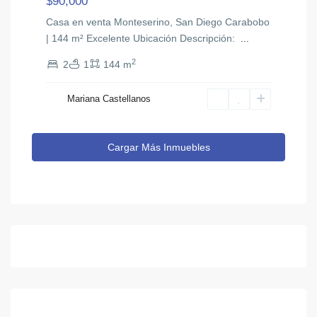
$90,000
Casa en venta Monteserino, San Diego Carabobo
| 144 m² Excelente Ubicación ​Descripción: ​
...
2
2
1
144 m
Mariana Castellanos
Cargar Más Inmuebles