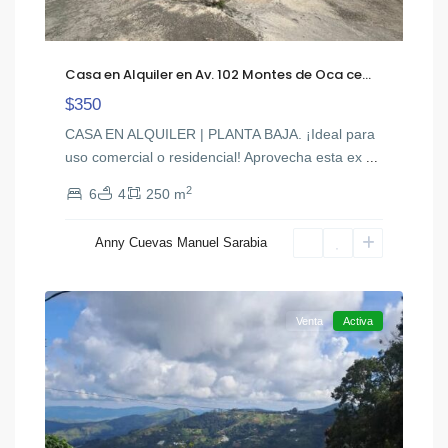
Casa en Alquiler en Av. 102 Montes de Oca ce...
$350
CASA EN ALQUILER | PLANTA BAJA. ¡Ideal para
uso comercial o residencial! Aprovecha esta ex
...
2
6
4
250 m
Anny Cuevas Manuel Sarabia
Colonia
20
Tovar
Venta
Activa