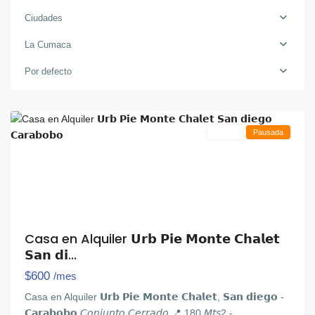
Ciudades
La Cumaca
La
Cumaca
,
Por defecto
San
Diego
Alquiler
Pausada
Casa en Alquiler 𝗨𝗿𝗯 𝗣𝗶𝗲 𝗠𝗼𝗻𝘁𝗲 𝗖𝗵𝗮𝗹𝗲𝘁
𝗦𝗮𝗻 𝗱𝗶...
$600
/mes
Casa en Alquiler 𝗨𝗿𝗯 𝗣𝗶𝗲 𝗠𝗼𝗻𝘁𝗲 𝗖𝗵𝗮𝗹𝗲𝘁, 𝗦𝗮𝗻 𝗱𝗶𝗲𝗴𝗼 -
𝗖𝗮𝗿𝗮𝗯𝗼𝗯𝗼 𝘊𝘰𝘯𝘫𝘶𝘯𝘵𝘰 𝘊𝘦𝘳𝘳𝘢𝘥𝘰 📍 180 𝘔𝘵𝘴2 -
...