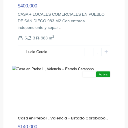
$400,000
CASA + LOCALES COMERCIALES EN PUEBLO
DE SAN DIEGO 983 M2 Con entrada
independiente y separ
...
2
5
3
983 m
Lucia Garcia
,
Prebo
31
Valencia
Venta
Activa
Casa en Prebo II, Valencia – Estado Carabobo...
$140,000