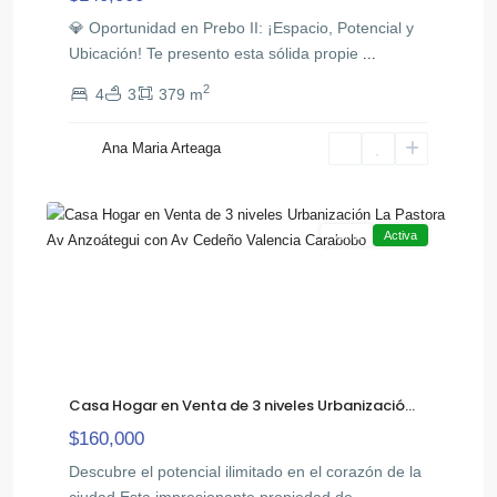
💎 Oportunidad en Prebo II: ¡Espacio, Potencial y
Ubicación! Te presento esta sólida propie
...
2
4
3
379 m
Ana Maria Arteaga
,
Centro
32
Valencia
Venta
Activa
Casa Hogar en Venta de 3 niveles Urbanizació...
$160,000
Descubre el potencial ilimitado en el corazón de la
ciudad.Esta impresionante propiedad de