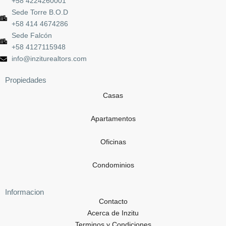
+58 4224260001
Sede Torre B.O.D
+58 414 4674286
Sede Falcón
+58 4127115948
info@inziturealtors.com
Propiedades
Casas
Apartamentos
Oficinas
Condominios
Informacion
Contacto
Acerca de Inzitu
Terminos y Condiciones