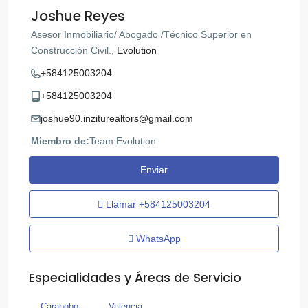
Joshue Reyes
Asesor Inmobiliario/ Abogado /Técnico Superior en
Construcción Civil.,
Evolution
+584125003204
+584125003204
joshue90.inziturealtors@gmail.com
Miembro de:
Team Evolution
Enviar
Llamar
+584125003204
WhatsApp
Especialidades y Áreas de Servicio
Carabobo
Valencia