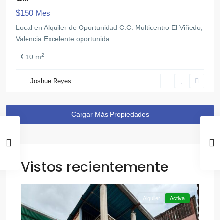
$150
Mes
Local en Alquiler de Oportunidad C.C. Multicentro El Viñedo,
Valencia Excelente oportunida
...
2
10 m
Joshue Reyes
Vistos recientemente
,
Otra
12
Valencia
Alquiler
Activa