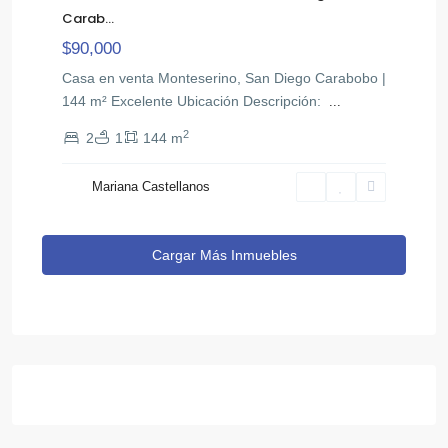
Carab...
$90,000
Casa en venta Monteserino, San Diego Carabobo |
144 m² Excelente Ubicación ​Descripción: ​
...
2
2
1
144 m
Mariana Castellanos
Cargar Más Inmuebles