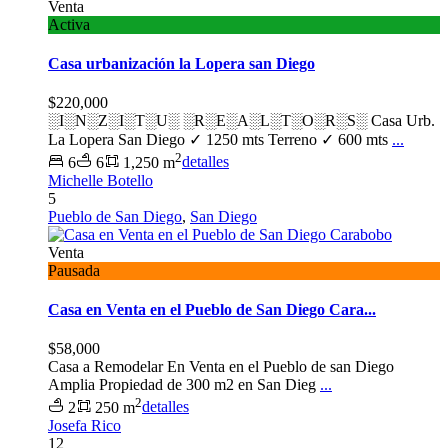
Venta
Activa
Casa urbanización la Lopera san Diego
$220,000
░I░N░Z░I░T░U░ ░R░E░A░L░T░O░R░S░ Casa Urb.
La Lopera San Diego ✓ 1250 mts Terreno ✓ 600 mts
...
2
6
6
1,250 m
detalles
Michelle Botello
5
Pueblo de San Diego
,
San Diego
Venta
Pausada
Casa en Venta en el Pueblo de San Diego Cara...
$58,000
Casa a Remodelar En Venta en el Pueblo de san Diego
Amplia Propiedad de 300 m2 en San Dieg
...
2
2
250 m
detalles
Josefa Rico
12