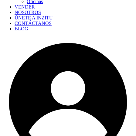
Oficinas
VENDER
NOSOTROS
ÚNETE A INZITU
CONTÁCTANOS
BLOG