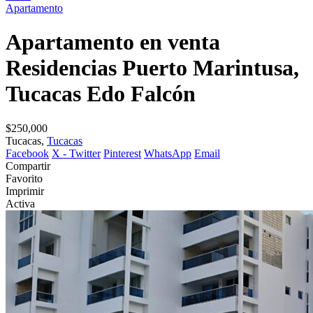
Apartamento
Apartamento en venta
Residencias Puerto Marintusa,
Tucacas Edo Falcón
$250,000
Tucacas,
Tucacas
Facebook
X - Twitter
Pinterest
WhatsApp
Email
Compartir
Favorito
Imprimir
Activa