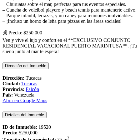
– Churuatas sobre el mar, perfectas para tus eventos especiales.
– Cancha de voleibol playero y beach tennis para mantenerte activo.
– Parque infantil, terrazas, y un caney para reuniones inolvidables.
– ¡Incluso un horno de leña para pizzas en las áreas sociales!
💰 Precio: $250.000
Ven y vive el lujo y confort en el **EXCLUSIVO CONJUNTO
RESIDENCIAL VACACIONAL PUERTO MARINTUSA**. ¡Tu
sueño junto al mar te espera!
Dirección del Inmueble
Dirección:
Tucacas
Ciudad:
Tucacas
Provincia:
Falcón
País:
Venezuela
Abrir en Google Maps
Detalles del Inmueble
ID de Inmueble:
19520
Precio:
$250,000
2
Tamaño de la propiedad:
75 m