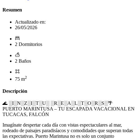
Resumen
Actualizado en:
26/05/2026
2 Dormitorios
2 Baños
2
75 m
Descripción
🌊 ░I░N░Z░I░T░U░ ░R░E░A░L░T░O░R░S░🌴
PUERTO MARINTUSA – TU ESCAPADA VACACIONAL EN
TUCACAS, FALCÓN
Imagínate despertar cada día con vistas espectaculares al mar,
rodeado de paisajes paradisíacos y comodidades que superan todas
las expectativas. Puerto Marintusa no es solo un conjunto