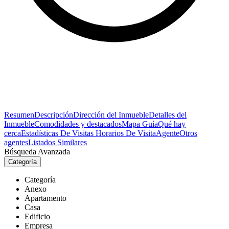
Resumen
Descripción
Dirección del Inmueble
Detalles del
Inmueble
Comodidades y destacados
Mapa Guía
Qué hay
cerca
Estadísticas De Visitas
Horarios De Visita
Agente
Otros
agentes
Listados Similares
Búsqueda Avanzada
Categoría
Categoría
Anexo
Apartamento
Casa
Edificio
Empresa