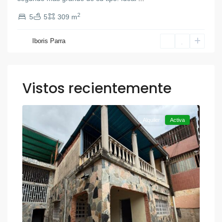
2
5
5
309 m
Iboris Parra
Vistos recientemente
,
Otra
12
Valencia
Alquiler
Activa