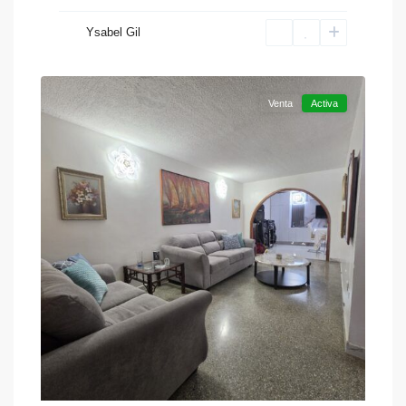
Ysabel Gil
San
10
Diego
Venta
Activa