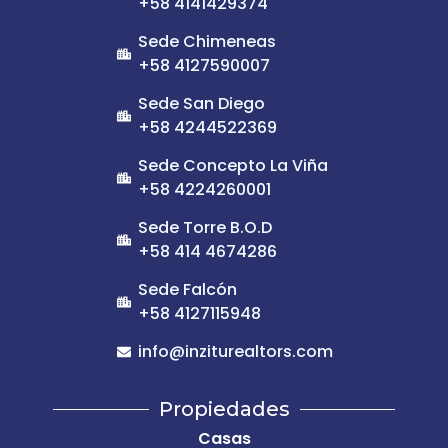
+58 4141429374
Sede Chimeneas
+58 4127590007
Sede San Diego
+58 4244522369
Sede Concepto La Viña
+58 4224260001
Sede Torre B.O.D
+58 414 4674286
Sede Falcón
+58 4127115948
info@inziturealtors.com
Propiedades
Casas