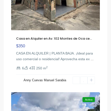
Casa en Alquiler en Av. 102 Montes de Oca ce...
$350
CASA EN ALQUILER | PLANTA BAJA. ¡Ideal para
uso comercial o residencial! Aprovecha esta ex
...
2
6
4
250 m
Anny Cuevas Manuel Sarabia
Colonia
20
Tovar
Venta
Activa