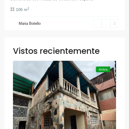
2
106 m
Maria Botello
Vistos recientemente
,
Otra
12
Valencia
Alquiler
Activa