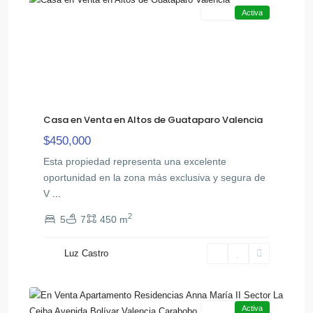
Venta
Activa
Casa en Venta en Altos de Guataparo Valencia
$450,000
Esta propiedad representa una excelente
oportunidad en la zona más exclusiva y segura de
V
...
2
5
7
450 m
Av
Bolivar
Luz Castro
,
Norte
18
Valencia
Venta
Activa