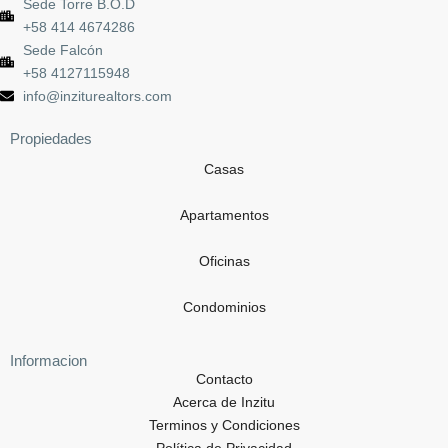
Sede Torre B.O.D
+58 414 4674286
Sede Falcón
+58 4127115948
info@inziturealtors.com
Propiedades
Casas
Apartamentos
Oficinas
Condominios
Informacion
Contacto
Acerca de Inzitu
Terminos y Condiciones
Política de Privacidad