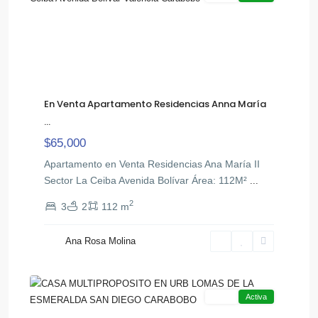
En Venta Apartamento Residencias Anna María
...
$65,000
Apartamento en Venta Residencias Ana María II
Sector La Ceiba Avenida Bolívar Área: 112M²
Lomas
...
de
2
3
2
112 m
La
,
Esmeralda
Ana Rosa Molina
San
22
Diego
Venta
Activa