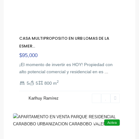
CASA MULTIPROPOSITO EN URB LOMAS DE LA
ESMER...
$95,000
¡El momento de invertir es HOY! Propiedad con
alto potencial comercial y residencial en es
...
2
5
5
800 m
Av
Bolivar
Karlhuy Ramírez
,
Norte
29
Valencia
Venta
Activa