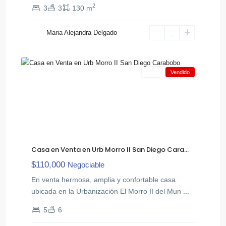
2
3
3
130 m
Morro
,
II
Maria Alejandra Delgado
San
16
Diego
Venta
Vendido
Casa en Venta en Urb Morro II San Diego Cara...
$110,000
Negociable
En venta hermosa, amplia y confortable casa
ubicada en la Urbanización El Morro II del Mun
C.C
...
Fin
5
6
de
,
Siglo