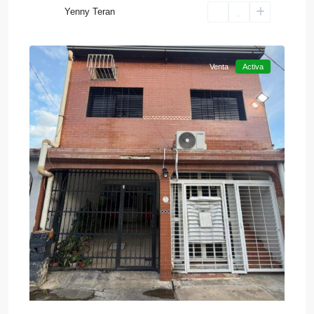
Yenny Teran
San
14
Diego
Venta
Activa