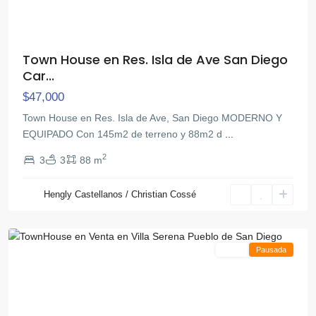
Town House en Res. Isla de Ave San Diego
Car...
$47,000
Town House en Res. Isla de Ave, San Diego MODERNO Y
Pueblo
EQUIPADO Con 145m2 de terreno y 88m2 d
...
de
2
3
3
88 m
San
Diego
,
Hengly Castellanos / Christian Cossé
San
Diego
Venta
Pausada