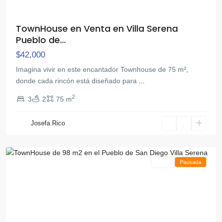
TownHouse en Venta en Villa Serena
Pueblo de...
$42,000
Imagina vivir en este encantador Townhouse de 75 m²,
Pueblo
donde cada rincón está diseñado para
...
de
2
3
2
75 m
San
Diego
,
Josefa Rico
San
Diego
Venta
Pausada