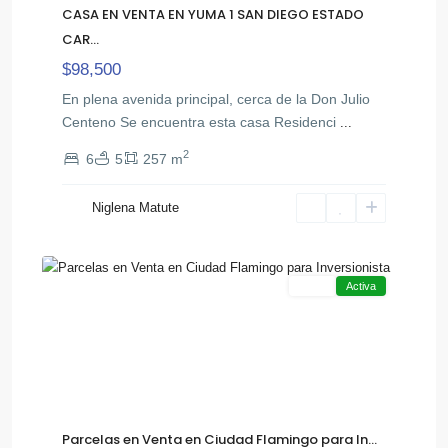
CASA EN VENTA EN YUMA 1 SAN DIEGO ESTADO
CAR...
$98,500
En plena avenida principal, cerca de la Don Julio
Centeno Se encuentra esta casa Residenci
...
2
6
5
257 m
Niglena Matute
,
Chichiriviche
2
Tucacas
Venta
Activa
Parcelas en Venta en Ciudad Flamingo para In...