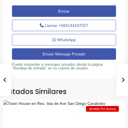
Llamar
+584144107027
WhatsApp
Pueblo
Puede responder a mensajes privados desde la página
de
"Bandeja de entrada" en su cuenta de usuario.
San
Diego
,
San
Listados Similares
Diego
Venta
Vendida Por Asesor