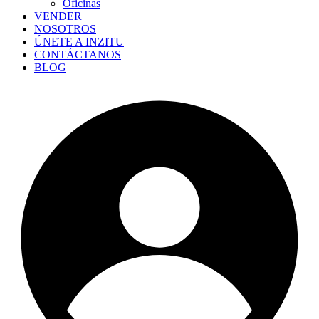
Oficinas
VENDER
NOSOTROS
ÚNETE A INZITU
CONTÁCTANOS
BLOG