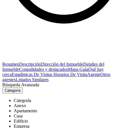
Resumen
Descripción
Dirección del Inmueble
Detalles del
Inmueble
Comodidades y destacados
Mapa Guía
Qué hay
cerca
Estadísticas De Visitas
Horarios De Visita
Agente
Otros
agentes
Listados Similares
Búsqueda Avanzada
Categoría
Categoría
Anexo
Apartamento
Casa
Edificio
Empresa