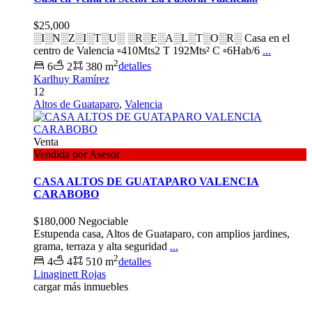
$25,000
░I░N░Z░I░T░U░ ░R░E░A░L░T░O░R░ Casa en el
centro de Valencia ▫️410Mts2 T 192Mts² C ▫️6Hab/6
...
2
6
2
380 m
detalles
Karlhuy Ramírez
12
Altos de Guataparo
,
Valencia
Venta
Vendida por Asesor
CASA ALTOS DE GUATAPARO VALENCIA
CARABOBO
$180,000
Negociable
Estupenda casa, Altos de Guataparo, con amplios jardines,
grama, terraza y alta seguridad
...
2
4
4
510 m
detalles
Linaginett Rojas
cargar más inmuebles