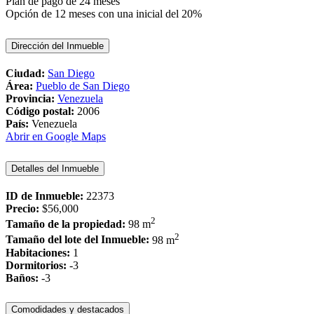
Plan de pago de 24 meses
Opción de 12 meses con una inicial del 20%
Dirección del Inmueble
Ciudad:
San Diego
Área:
Pueblo de San Diego
Provincia:
Venezuela
Código postal:
2006
País:
Venezuela
Abrir en Google Maps
Detalles del Inmueble
ID de Inmueble:
22373
Precio:
$56,000
2
Tamaño de la propiedad:
98 m
2
Tamaño del lote del Inmueble:
98 m
Habitaciones:
1
Dormitorios:
-3
Baños:
-3
Comodidades y destacados