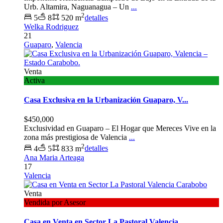
Urb. Altamira, Naguanagua – Un
...
2
5
8
520 m
detalles
Welka Rodriguez
21
Guaparo
,
Valencia
Venta
Activa
Casa Exclusiva en la Urbanización Guaparo, V...
$450,000
Exclusividad en Guaparo – El Hogar que Mereces Vive en la
zona más prestigiosa de Valencia
...
2
4
5
833 m
detalles
Ana Maria Arteaga
17
Valencia
Venta
Vendida por Asesor
Casa en Venta en Sector La Pastoral Valencia...