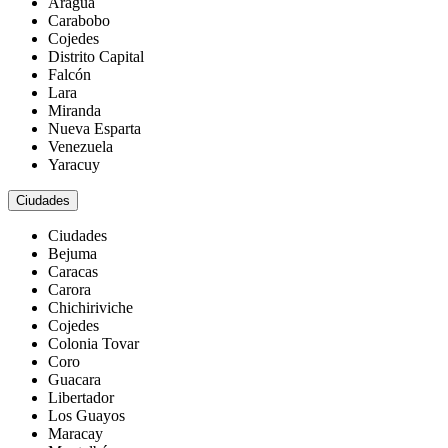
Aragua
Carabobo
Cojedes
Distrito Capital
Falcón
Lara
Miranda
Nueva Esparta
Venezuela
Yaracuy
Ciudades
Ciudades
Bejuma
Caracas
Carora
Chichiriviche
Cojedes
Colonia Tovar
Coro
Guacara
Libertador
Los Guayos
Maracay