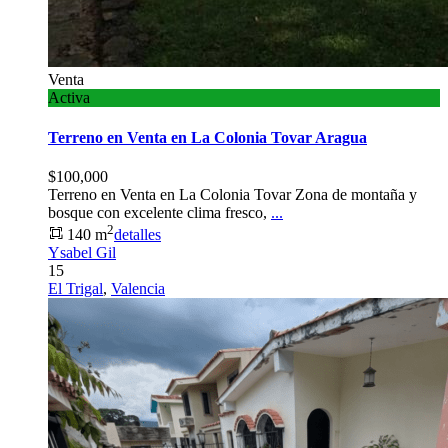
Venta
Activa
Terreno en Venta en La Colonia Tovar Aragua
$100,000
Terreno en Venta en La Colonia Tovar Zona de montaña y
bosque con excelente clima fresco,
...
2
140 m
detalles
Ysabel Gil
15
El Trigal
,
Valencia