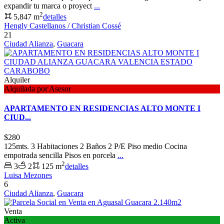
expandir tu marca o proyect
...
2
5,847 m
detalles
Hengly Castellanos / Christian Cossé
21
Ciudad Alianza
,
Guacara
Alquiler
Alquilada por Asesor
APARTAMENTO EN RESIDENCIAS ALTO MONTE I
CIUD...
$280
125mts. 3 Habitaciones 2 Baños 2 P/E Piso medio Cocina
empotrada sencilla Pisos en porcela
...
2
3
2
125 m
detalles
Luisa Mezones
6
Ciudad Alianza
,
Guacara
Venta
Activa