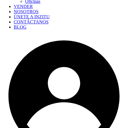
Oficinas
VENDER
NOSOTROS
ÚNETE A INZITU
CONTÁCTANOS
BLOG