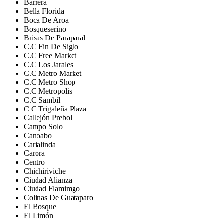
Barrera
Bella Florida
Boca De Aroa
Bosqueserino
Brisas De Paraparal
C.C Fin De Siglo
C.C Free Market
C.C Los Jarales
C.C Metro Market
C.C Metro Shop
C.C Metropolis
C.C Sambil
C.C Trigaleña Plaza
Callejón Prebol
Campo Solo
Canoabo
Carialinda
Carora
Centro
Chichiriviche
Ciudad Alianza
Ciudad Flamimgo
Colinas De Guataparo
El Bosque
El Limón