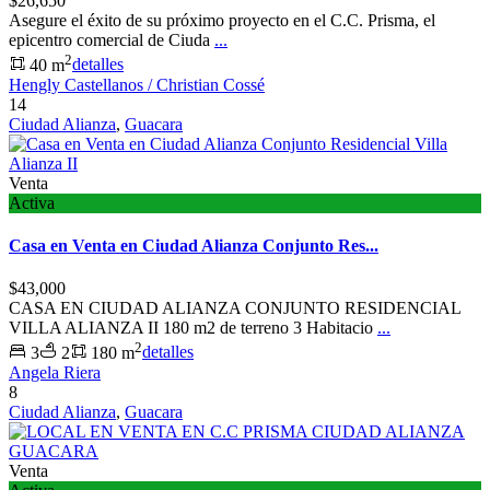
$26,650
Asegure el éxito de su próximo proyecto en el C.C. Prisma, el
epicentro comercial de Ciuda
...
2
40 m
detalles
Hengly Castellanos / Christian Cossé
14
Ciudad Alianza
,
Guacara
Venta
Activa
Casa en Venta en Ciudad Alianza Conjunto Res...
$43,000
CASA EN CIUDAD ALIANZA CONJUNTO RESIDENCIAL
VILLA ALIANZA II 180 m2 de terreno 3 Habitacio
...
2
3
2
180 m
detalles
Angela Riera
8
Ciudad Alianza
,
Guacara
Venta