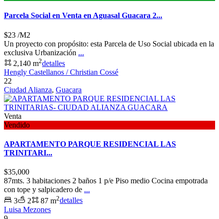
Parcela Social en Venta en Aguasal Guacara 2...
$23
/M2
Un proyecto con propósito: esta Parcela de Uso Social ubicada en la
exclusiva Urbanización
...
2
2,140 m
detalles
Hengly Castellanos / Christian Cossé
22
Ciudad Alianza
,
Guacara
Venta
Vendido
APARTAMENTO PARQUE RESIDENCIAL LAS
TRINITARI...
$35,000
87mts. 3 habitaciones 2 baños 1 p/e Piso medio Cocina empotrada
con tope y salpicadero de
...
2
3
2
87 m
detalles
Luisa Mezones
9