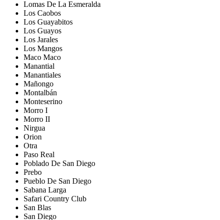
Lomas De La Esmeralda
Los Caobos
Los Guayabitos
Los Guayos
Los Jarales
Los Mangos
Maco Maco
Manantial
Manantiales
Mañongo
Montalbán
Monteserino
Morro I
Morro II
Nirgua
Orion
Otra
Paso Real
Poblado De San Diego
Prebo
Pueblo De San Diego
Sabana Larga
Safari Country Club
San Blas
San Diego