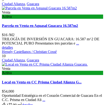
Ciudad Alianza
,
Guacara
Venta
Activa
Parcela en Venta en Aguasal Guacara 16.587m2
$16
/M2
TRILOGÍA DE INVERSIÓN EN GUACARA: 16.587 m^2 DE
POTENCIAL PURO Presentamos tres parcelas e
...
detalles
Hengly Castellanos / Christian Cossé
10
Ciudad Alianza
,
Guacara
Venta
Activa
Local en Venta en CC Prisma Ciudad Alianza G...
$54,000
Oportunidad Estratégica en el Corazón Comercial de Guacara En el
C.C. Prisma en Ciudad Ali
...
2
1
90 m
detalles