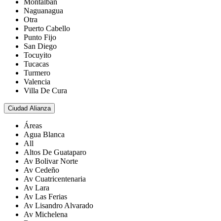
Montalbán
Naguanagua
Otra
Puerto Cabello
Punto Fijo
San Diego
Tocuyito
Tucacas
Turmero
Valencia
Villa De Cura
Ciudad Alianza
Áreas
Agua Blanca
All
Altos De Guataparo
Av Bolivar Norte
Av Cedeño
Av Cuatricentenaria
Av Lara
Av Las Ferias
Av Lisandro Alvarado
Av Michelena