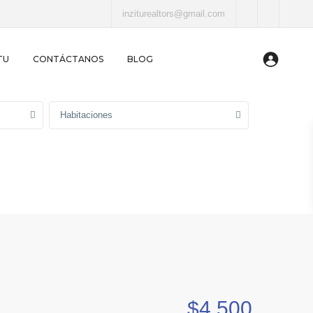
inziturealtors@gmail.com
TU
CONTÁCTANOS
BLOG
Habitaciones
$4,500