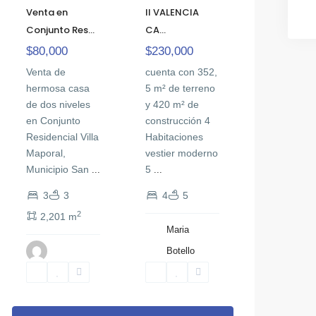
Venta en
II VALENCIA
Conjunto Res...
CA...
$80,000
$230,000
Venta de
cuenta con 352,
hermosa casa
5 m² de terreno
de dos niveles
y 420 m² de
en Conjunto
construcción 4
Residencial Villa
Habitaciones
Maporal,
vestier moderno
Municipio San
5
...
...
3
3
4
5
2
2,201 m
Maria
Botello