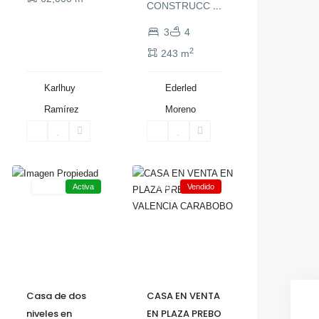
CONSTRUCC
...
3
4
2
243 m
Karlhuy
Ederled
San
Ramírez
Moreno
,
Diego
,
San
Prebo
17
Diego
Valencia
Venta
Activa
Venta
Vendido
Casa de dos
CASA EN VENTA
niveles en
EN PLAZA PREBO