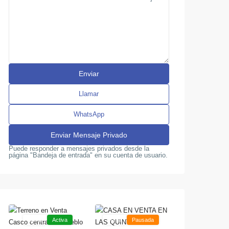
Llamar
WhatsApp
Pueblo
de
Puede responder a mensajes privados desde la
página "Bandeja de entrada" en su cuenta de usuario.
San
,
Diego
Las
,
San
Quintas
8
Diego
Naguanagua
Venta
Activa
Venta
Pausada