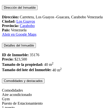
Dirección del Inmueble
Dirección:
Carretera, Los Guayos -Guacara, Carabobo Venezuela
Ciudad:
Los Guayos
Provincia:
Carabobo
País:
Venezuela
Abrir en Google Maps
Detalles del Inmueble
ID de Inmueble:
35176
Precio:
$23,500
2
Tamaño de la propiedad:
40 m
2
Tamaño del lote del Inmueble:
40 m
Comodidades y destacados
Comodidades
Aire acondicionado
Gym
Puesto de Estacionamiento
1 puesto