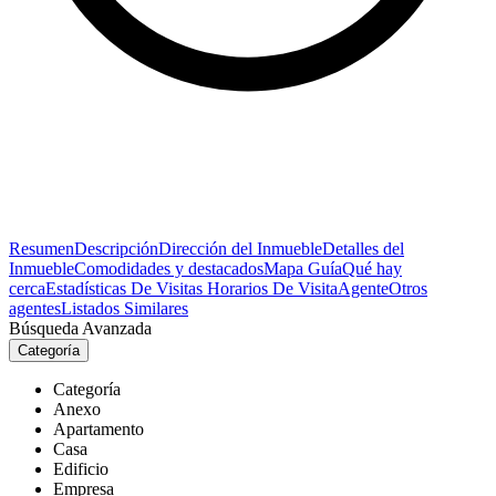
Resumen
Descripción
Dirección del Inmueble
Detalles del
Inmueble
Comodidades y destacados
Mapa Guía
Qué hay
cerca
Estadísticas De Visitas
Horarios De Visita
Agente
Otros
agentes
Listados Similares
Búsqueda Avanzada
Categoría
Categoría
Anexo
Apartamento
Casa
Edificio
Empresa