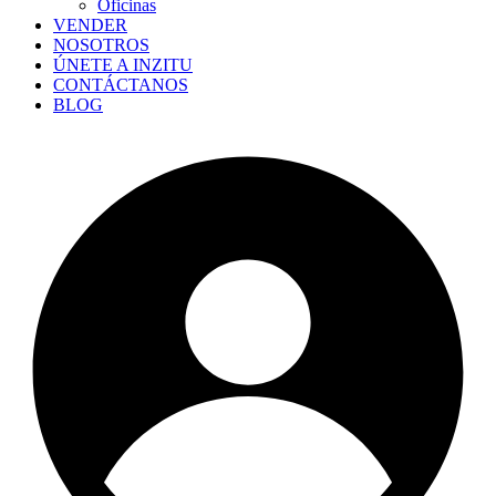
Oficinas
VENDER
NOSOTROS
ÚNETE A INZITU
CONTÁCTANOS
BLOG