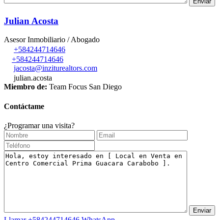
Julian Acosta
Asesor Inmobiliario / Abogado
+584244714646
+584244714646
jacosta@inziturealtors.com
julian.acosta
Miembro de:
Team Focus San Diego
Contáctame
¿Programar una visita?
Llamar
+584244714646
WhatsApp