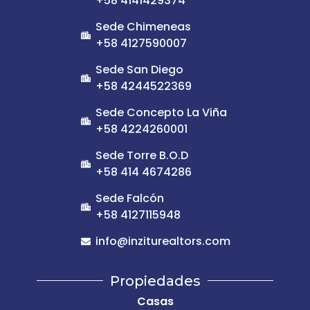
+58 4141429374
Sede Chimeneas
+58 4127590007
Sede San Diego
+58 4244522369
Sede Concepto La Viña
+58 4224260001
Sede Torre B.O.D
+58 414 4674286
Sede Falcón
+58 4127115948
info@inziturealtors.com
Propiedades
Casas