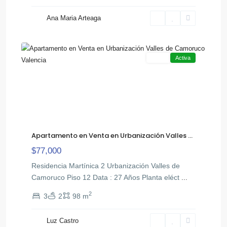
de
Ana Maria Arteaga
,
Camoruco
16
Valencia
Venta
Activa
Apartamento en Venta en Urbanización Valles ...
$77,000
Residencia Martínica 2 Urbanización Valles de
Camoruco Piso 12 Data : 27 Años Planta eléct
...
2
3
2
98 m
El
,
Remanso
Luz Castro
San