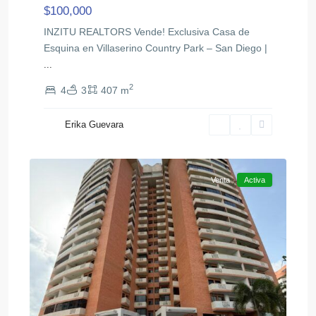
$100,000
INZITU REALTORS Vende! Exclusiva Casa de
Esquina en Villaserino Country Park – San Diego |
...
2
4
3
407 m
Erika Guevara
,
Otra
14
Valencia
Venta
Activa