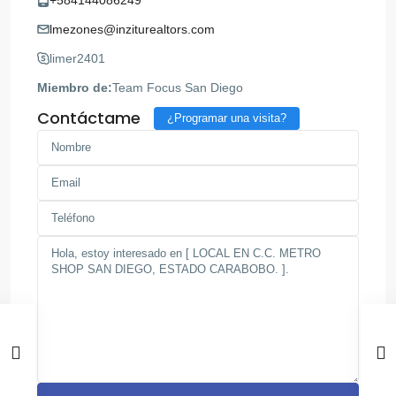
lmezones@inziturealtors.com
limer2401
Miembro de:
Team Focus San Diego
Contáctame
¿Programar una visita?