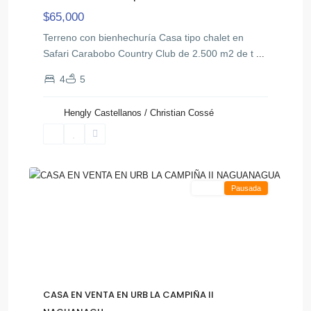
$65,000
Terreno con bienhechuría Casa tipo chalet en
Safari Carabobo Country Club de 2.500 m2 de t
...
4
5
Hengly Castellanos / Christian Cossé
La
,
Campiña
3
Naguanagua
Venta
Pausada
CASA EN VENTA EN URB LA CAMPIÑA II