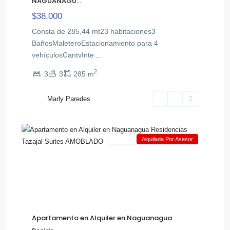
NAGUANAGU...
$38,000
Consta de 285,44 mt23 habitaciones3
BañosMaleteroEstacionamiento para 4
vehículosCantvInte
...
2
3
3
285 m
Marly Paredes
,
Tazajal
12
Naguanagua
Alquiler
Alquilada Por Asesor
Apartamento en Alquiler en Naguanagua