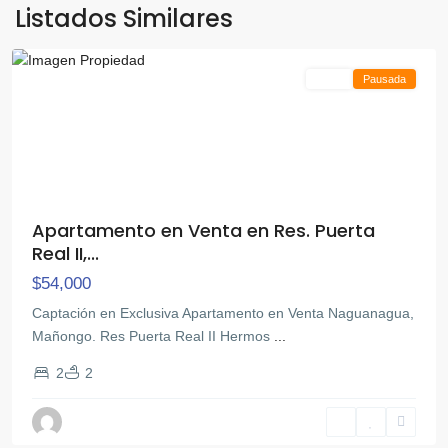
Mañongo
,
Listados Similares
Naguanagua
Venta
Pausada
Apartamento en Venta en Res. Puerta
Real II,...
$54,000
Captación en Exclusiva Apartamento en Venta Naguanagua,
Mañongo. Res Puerta Real II Hermos
...
2
2
Mañongo
,