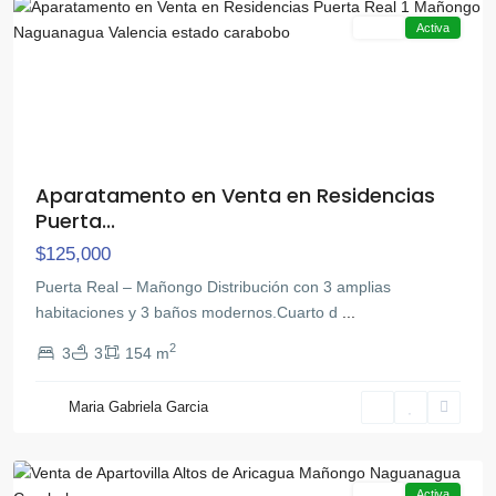
Venta
Activa
Aparatamento en Venta en Residencias
Puerta...
$125,000
Puerta Real – Mañongo ​Distribución con 3 amplias
habitaciones y 3 baños modernos.Cuarto d
...
2
3
3
154 m
Maria Gabriela Garcia
Mañongo
,
Naguanagua
Venta
Activa