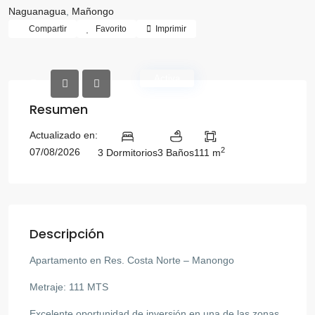
Naguanagua
,
Mañongo
Compartir
Favorito
Imprimir
Activa
Resumen
Actualizado en:
2
07/08/2026
3 Dormitorios
3 Baños
111 m
Descripción
Apartamento en Res. Costa Norte – Manongo
Metraje: 111 MTS
Excelente oportunidad de inversión en una de las zonas