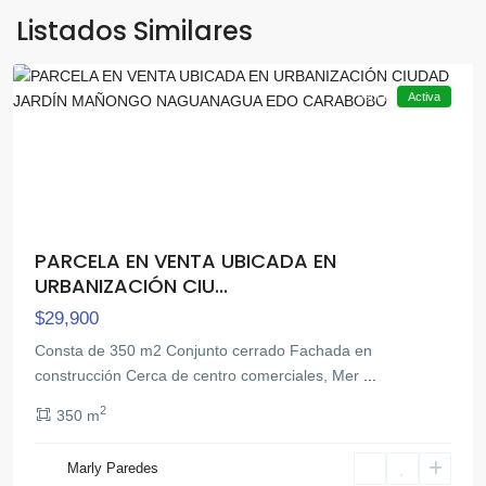
Mañongo
,
Listados Similares
Naguanagua
Venta
Activa
PARCELA EN VENTA UBICADA EN
URBANIZACIÓN CIU...
$29,900
Consta de 350 m2 Conjunto cerrado Fachada en
construcción Cerca de centro comerciales, Mer
...
2
350 m
Marly Paredes
Mañongo
,