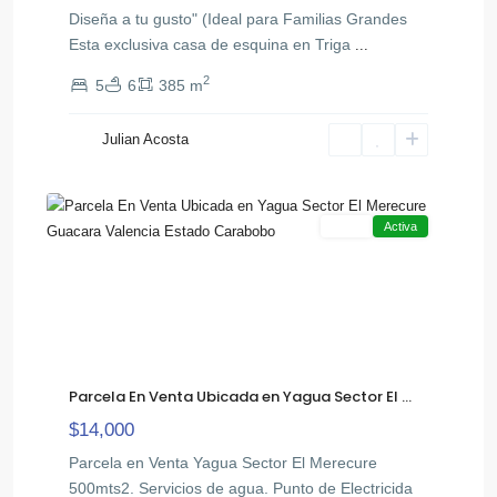
Diseña a tu gusto" (Ideal para Familias Grandes ‎
‎Esta exclusiva casa de esquina en Triga
...
2
5
6
385 m
Julian Acosta
,
Yagua
13
Guacara
Venta
Activa
Parcela En Venta Ubicada en Yagua Sector El ...
$14,000
Parcela en Venta Yagua Sector El Merecure
500mts2. Servicios de agua. Punto de Electricida