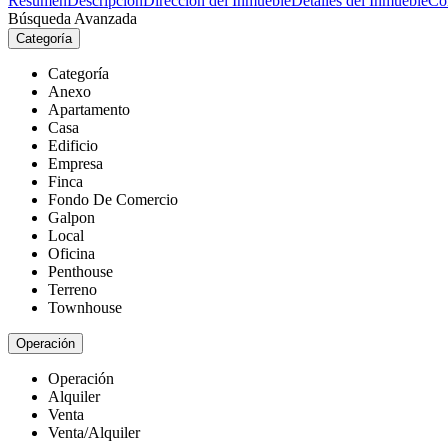
Resumen
Descripción
Dirección del Inmueble
Detalles del Inmueble
Co
Búsqueda Avanzada
Categoría
Categoría
Anexo
Apartamento
Casa
Edificio
Empresa
Finca
Fondo De Comercio
Galpon
Local
Oficina
Penthouse
Terreno
Townhouse
Operación
Operación
Alquiler
Venta
Venta/Alquiler