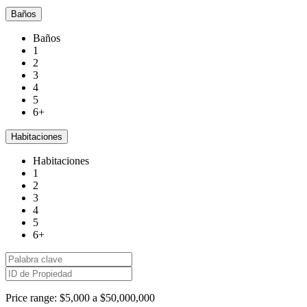
Baños
Baños
1
2
3
4
5
6+
Habitaciones
Habitaciones
1
2
3
4
5
6+
Price range:
$5,000 a $50,000,000