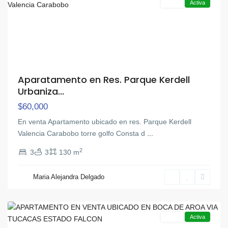
Venta
Activa
Aparatamento en Res. Parque Kerdell
Urbaniza...
$60,000
En venta Apartamento ubicado en res. Parque Kerdell
Valencia Carabobo torre golfo Consta d
...
2
3
3
130 m
Boca
de
Maria Alejandra Delgado
Aroa
,
Otra
Venta
Activa