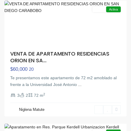
Venta
Activa
VENTA DE APARTAMENTO RESIDENCIAS
ORION EN SA...
$60,000
20
Te presentamos este apartamento de 72 m2 amoblado al
frente a la Universidad José Antonio
...
2
3
2
72 m
Niglena Matute
Otra
,
Valencia