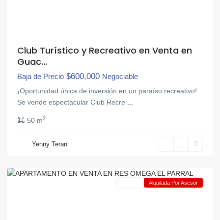
Club Turístico y Recreativo en Venta en
Guac...
$600,000
Baja de Precio
Negociable
¡Oportunidad única de inversión en un paraíso recreativo!
Se vende espectacular Club Recre
...
2
50 m
El
Yenny Teran
Parral
,
Valencia
Alquiler
Alquilada Por Asesor