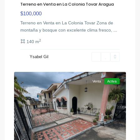
Terreno en Venta en La Colonia Tovar Aragua
$100,000
Terreno en Venta en La Colonia Tovar Zona de
montaña y bosque con excelente clima fresco,
...
2
140 m
El
Ysabel Gil
,
Trigal
15
Valencia
Venta
Activa