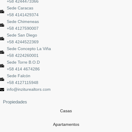
+58 4244473366
Sede Caracas
+58 4141429374
Sede Chimeneas
+58 4127590007
Sede San Diego
+58 4244522369
Sede Concepto La Viña
+58 4224260001
Sede Torre B.O.D
+58 414 4674286
Sede Falcón
+58 4127115948
info@inziturealtors.com
Propiedades
Casas
Apartamentos