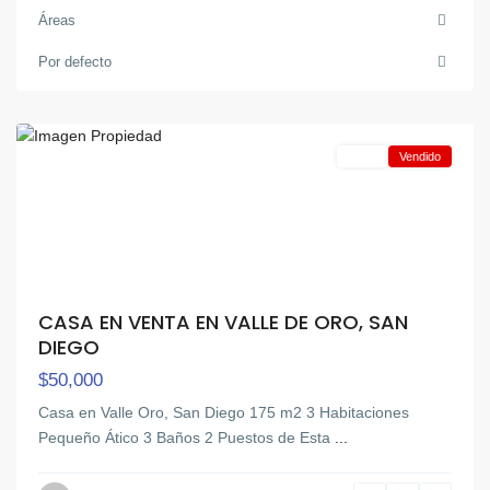
Valle
Áreas
de
Oro
,
Por defecto
San
Diego
Venta
Vendido
CASA EN VENTA EN VALLE DE ORO, SAN
DIEGO
$50,000
Casa en Valle Oro, San Diego 175 m2 3 Habitaciones
Pequeño Ático 3 Baños 2 Puestos de Esta
...
El