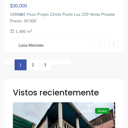
$30,000
1480𝙢2 Pozo Propio 22mts Punto Luz 220 Venta Privada
Precio: 30.000
2
1,480 m
Luisa Mezones
1
2
3
Vistos recientemente
,
Otra
12
Valencia
Alquiler
Activa