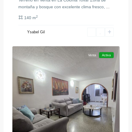
Terreno en Venta en La Colonia Tovar Zona de
montaña y bosque con excelente clima fresco,
...
2
140 m
Ysabel Gil
San
10
Diego
Venta
Activa