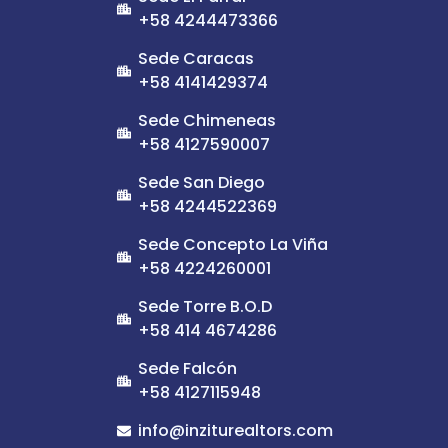
+58 4244473366
Sede Caracas
+58 4141429374
Sede Chimeneas
+58 4127590007
Sede San Diego
+58 4244522369
Sede Concepto La Viña
+58 4224260001
Sede Torre B.O.D
+58 414 4674286
Sede Falcón
+58 4127115948
info@inziturealtors.com