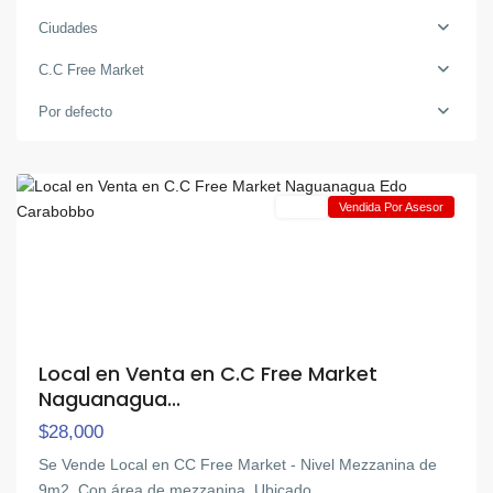
Ciudades
C.C Free Market
C.C
Free
Por defecto
Market
,
Naguanagua
Venta
Vendida Por Asesor
Local en Venta en C.C Free Market
Naguanagua...
$28,000
Se Vende Local en CC Free Market - Nivel Mezzanina de
9m2. Con área de mezzanina. Ubicado
...