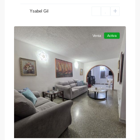
Ysabel Gil
San
10
Diego
Venta
Activa