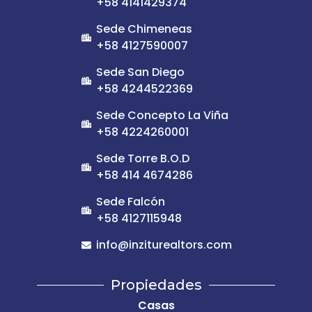
+58 4141429374
Sede Chimeneas
+58 4127590007
Sede San Diego
+58 4244522369
Sede Concepto La Viña
+58 4224260001
Sede Torre B.O.D
+58 414 4674286
Sede Falcón
+58 4127115948
info@inziturealtors.com
Propiedades
Casas