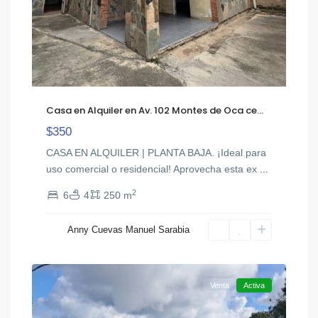
Casa en Alquiler en Av. 102 Montes de Oca ce...
$350
CASA EN ALQUILER | PLANTA BAJA. ¡Ideal para
uso comercial o residencial! Aprovecha esta ex
...
2
6
4
250 m
Anny Cuevas Manuel Sarabia
Colonia
20
Tovar
Venta
Activa