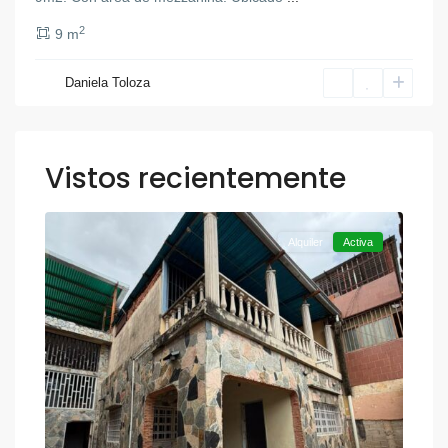
2
9 m
Daniela Toloza
Vistos recientemente
,
Otra
12
Valencia
Alquiler
Activa