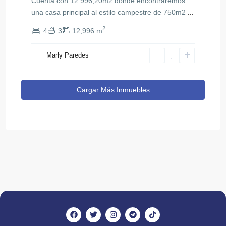
Cuenta con 12.996,20m2 donde encontraremos
una casa principal al estilo campestre de 750m2
...
2
4
3
12,996 m
Marly Paredes
Cargar Más Inmuebles