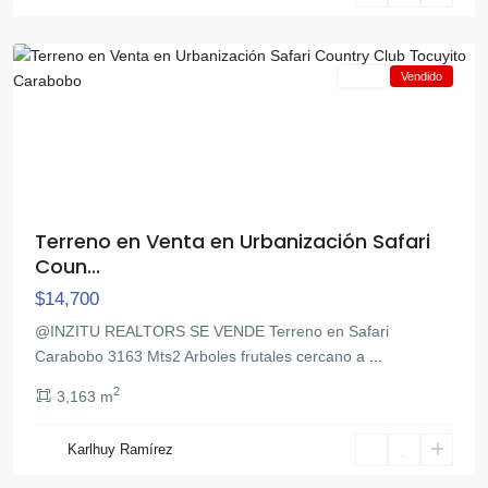
Tocuyito
Venta
Vendido
Terreno en Venta en Urbanización Safari
Coun...
$14,700
@INZITU REALTORS SE VENDE Terreno en Safari
Carabobo 3163 Mts2 Arboles frutales cercano a
...
2
3,163 m
El
Karlhuy Ramírez
Safari
,
Tocuyito