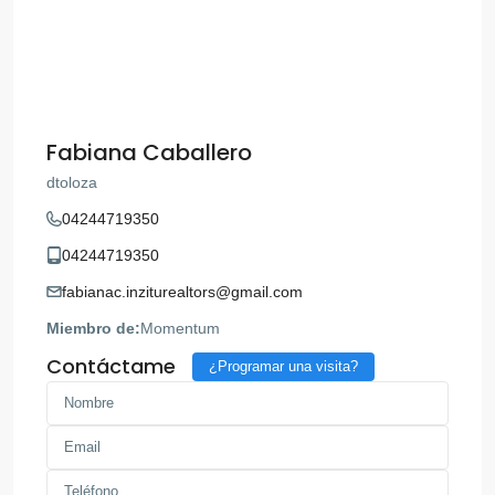
Fabiana Caballero
dtoloza
04244719350
04244719350
fabianac.inziturealtors@gmail.com
Miembro de:
Momentum
Contáctame
¿Programar una visita?