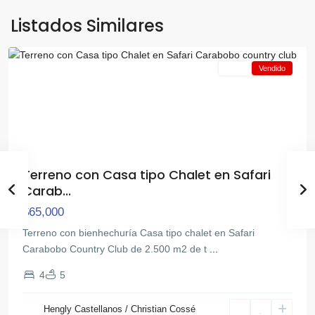
Country
Club
,
Listados Similares
Tocuyito
Venta
Vendido
Terreno con Casa tipo Chalet en Safari
Carab...
$65,000
Terreno con bienhechuría Casa tipo chalet en Safari
Carabobo Country Club de 2.500 m2 de t
...
4
5
El
Hengly Castellanos / Christian Cossé
Safari
,