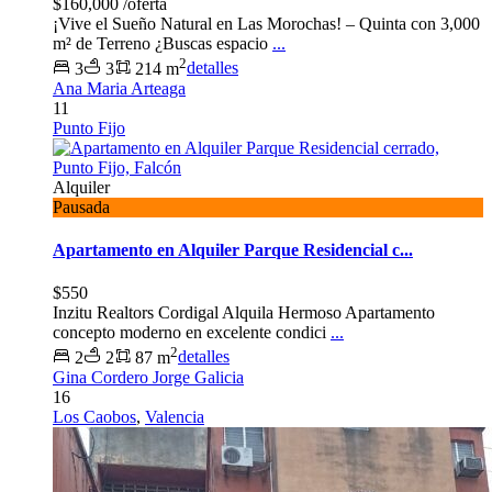
$160,000
/oferta
​¡Vive el Sueño Natural en Las Morochas! – Quinta con 3,000
m² de Terreno ​¿Buscas espacio
...
2
3
3
214 m
detalles
Ana Maria Arteaga
11
Punto Fijo
Alquiler
Pausada
Apartamento en Alquiler Parque Residencial c...
$550
Inzitu Realtors Cordigal Alquila Hermoso Apartamento
concepto moderno en excelente condici
...
2
2
2
87 m
detalles
Gina Cordero Jorge Galicia
16
Los Caobos
,
Valencia