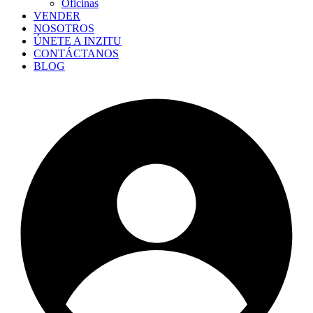
Oficinas
VENDER
NOSOTROS
ÚNETE A INZITU
CONTÁCTANOS
BLOG