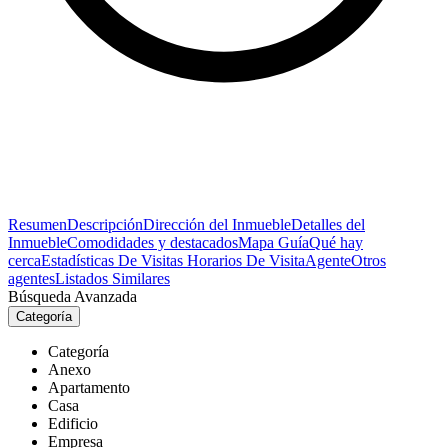
Resumen
Descripción
Dirección del Inmueble
Detalles del
Inmueble
Comodidades y destacados
Mapa Guía
Qué hay
cerca
Estadísticas De Visitas
Horarios De Visita
Agente
Otros
agentes
Listados Similares
Búsqueda Avanzada
Categoría
Categoría
Anexo
Apartamento
Casa
Edificio
Empresa