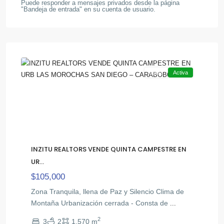
Puede responder a mensajes privados desde la página
"Bandeja de entrada" en su cuenta de usuario.
Las
,
Morochas
San
8
Diego
Venta
Activa
INZITU REALTORS VENDE QUINTA CAMPESTRE EN
UR...
$105,000
Zona Tranquila, llena de Paz y Silencio Clima de
Montaña Urbanización cerrada - Consta de
...
2
3
2
1,570 m