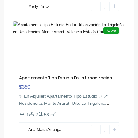
La
Merly Pinto
,
Trigaleña
8
Valencia
Alquiler
Activa
Apartamento Tipo Estudio En La Urbanización ...
$350
​✨ En Alquiler: Apartamento Tipo Estudio ✨ ​📍
Residencias Monte Ararat, Urb. La Trigaleña
...
2
1
2
56 m
Av
Ana Maria Arteaga
,
Cedeño