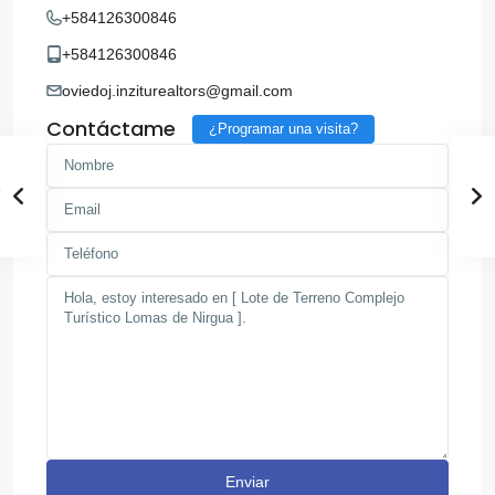
+584126300846
+584126300846
oviedoj.inziturealtors@gmail.com
Contáctame
¿Programar una visita?