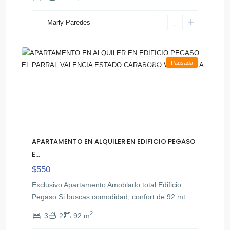
El
Marly Paredes
,
Parral
35
Valencia
Alquiler
Pausada
APARTAMENTO EN ALQUILER EN EDIFICIO PEGASO
E...
$550
Exclusivo Apartamento Amoblado total Edificio
Pegaso Si buscas comodidad, confort de 92 mt
...
2
3
2
92 m