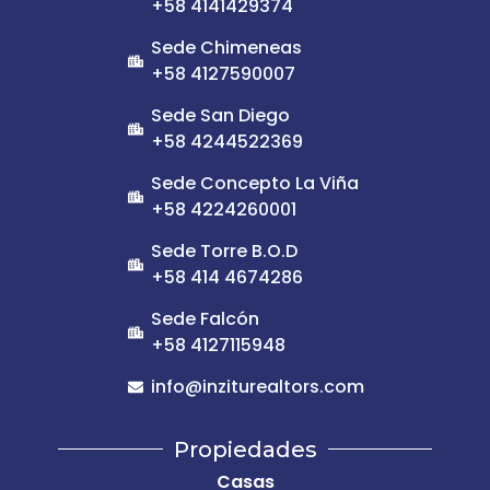
+58 4141429374
Sede Chimeneas
+58 4127590007
Sede San Diego
+58 4244522369
Sede Concepto La Viña
+58 4224260001
Sede Torre B.O.D
+58 414 4674286
Sede Falcón
+58 4127115948
info@inziturealtors.com
Propiedades
Casas