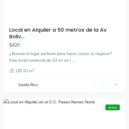
Local en Alquiler a 50 metros de la Av
Boliv...
$420
¿Buscas el lugar perfecto para hacer crecer tu negocio?
Este local comercial de 53 m² es l
...
2
1
53 m
Av
Bolivar
Josefa Rico
Norte
,
Valencia
Alquiler
Activa