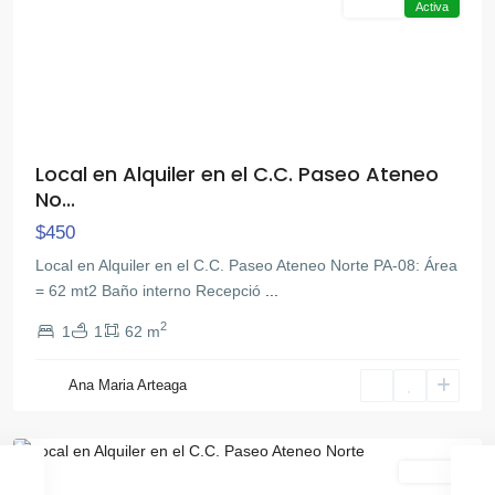
Alquiler
Activa
Local en Alquiler en el C.C. Paseo Ateneo
No...
$450
Local en Alquiler en el C.C. Paseo Ateneo Norte PA-08: Área
= 62 mt2 Baño interno Recepció
...
2
1
1
62 m
Av
Bolivar
Ana Maria Arteaga
Norte
,
Valencia
Alquiler