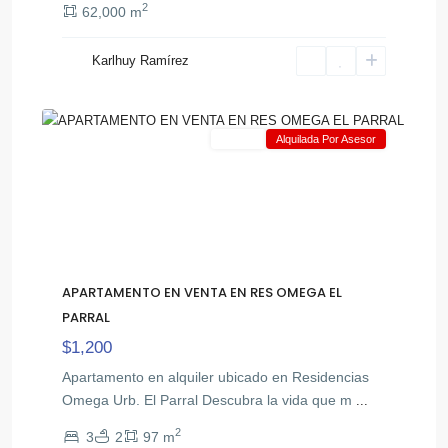
2
62,000 m
El
Karlhuy Ramírez
,
Parral
16
Valencia
Alquiler
Alquilada Por Asesor
APARTAMENTO EN VENTA EN RES OMEGA EL
PARRAL
$1,200
Apartamento en alquiler ubicado en Residencias
Omega Urb. El Parral Descubra la vida que m
...
2
3
2
97 m