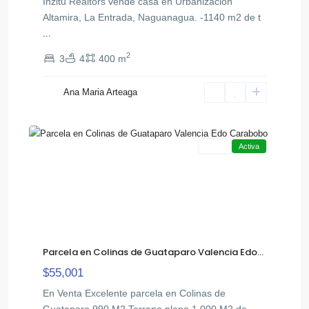
Inzitu Realtors vende casa en Urbanización
Altamira, La Entrada, Naguanagua. -1140 m2 de t
...
2
3
4
400 m
Ana Maria Arteaga
5
Venta
Activa
Parcela en Colinas de Guataparo Valencia Edo...
$55,001
En Venta Excelente parcela en Colinas de
Guataparo 990 M2 Terreno plano 1.000 M2 de