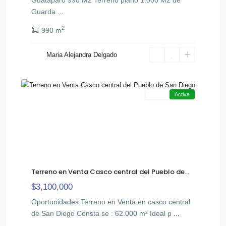
Guarda
Pueblo
...
de
2
990 m
San
,
Diego
Maria Alejandra Delgado
San
6
Diego
Venta
Activa
Terreno en Venta Casco central del Pueblo de...
$3,100,000
Oportunidades Terreno en Venta en casco central
de San Diego Consta se : 62.000 m² Ideal p
...