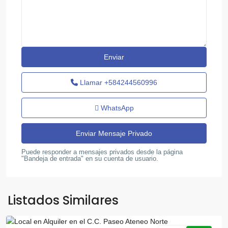
Llamar
+584244560996
WhatsApp
Puede responder a mensajes privados desde la página
"Bandeja de entrada" en su cuenta de usuario.
Av
Bolivar
Norte
,
Listados Similares
Valencia