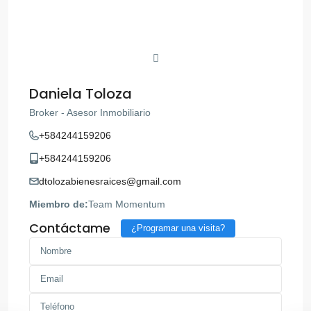
Daniela Toloza
Broker - Asesor Inmobiliario
+584244159206
+584244159206
dtolozabienesraices@gmail.com
Miembro de:
Team Momentum
Contáctame
¿Programar una visita?