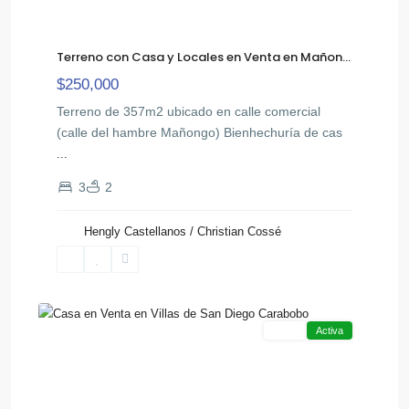
Terreno con Casa y Locales en Venta en Mañon...
$250,000
Terreno de 357m2 ubicado en calle comercial
(calle del hambre Mañongo) Bienhechuría de cas
...
Terrazas
3
2
de
San
Hengly Castellanos / Christian Cossé
,
Diego
San
13
Diego
Venta
Activa