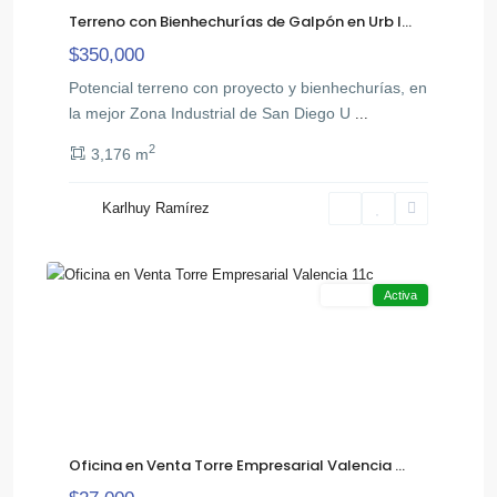
Terreno con Bienhechurías de Galpón en Urb I...
$350,000
Potencial terreno con proyecto y bienhechurías, en
la mejor Zona Industrial de San Diego U
...
2
3,176 m
Av
Karlhuy Ramírez
,
Cedeño
12
Valencia
Venta
Activa
Oficina en Venta Torre Empresarial Valencia ...