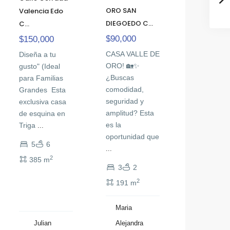
ORO SAN
Valencia Edo
DIEGOEDO C...
C...
$90,000
$150,000
CASA VALLE DE
Diseña a tu
ORO! 🏡✨
gusto" (Ideal
¿Buscas
para Familias
comodidad,
Grandes ‎ ‎Esta
seguridad y
exclusiva casa
amplitud? Esta
de esquina en
es la
Triga
...
oportunidad que
5
6
...
2
385 m
3
2
2
191 m
Maria
Julian
Alejandra