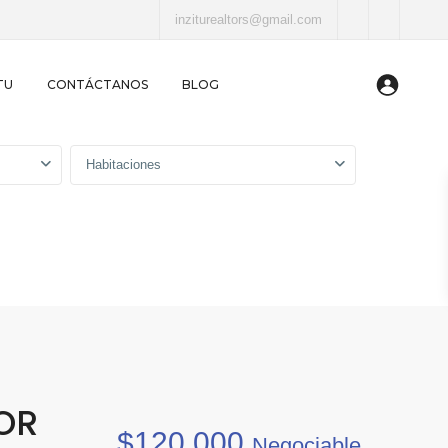
inziturealtors@gmail.com
TU
CONTÁCTANOS
BLOG
Habitaciones
OR
$120,000
Negociable