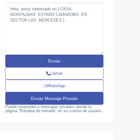
Llamar
WhatsApp
Terrazas
de
Puede responder a mensajes privados desde la
página "Bandeja de entrada" en su cuenta de usuario.
San
,
Diego
,
Guataparo
San
10
Valencia
Diego