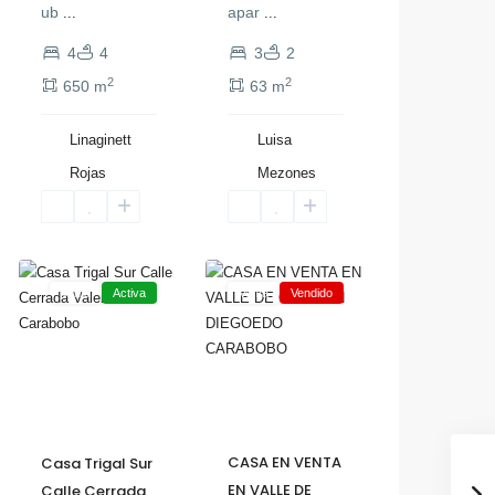
ub
apar
...
...
4
4
3
2
2
2
650 m
63 m
Linaginett
Luisa
Rojas
Mezones
Trigal
,
Sur
7
Valencia
Venta
Activa
Venta
Vendido
CASA EN VENTA
Casa Trigal Sur
EN VALLE DE
Calle Cerrada