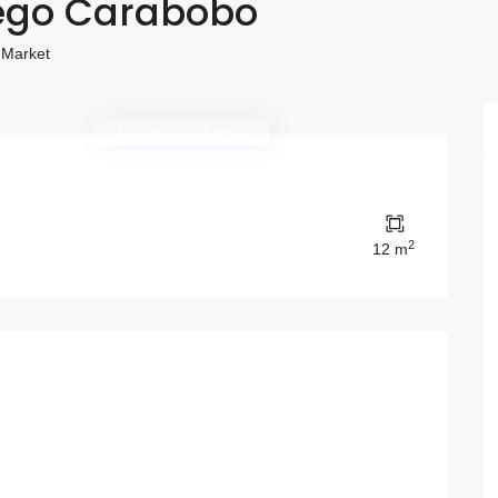
iego Carabobo
 Market
Alquilada por Asesor
2
12 m