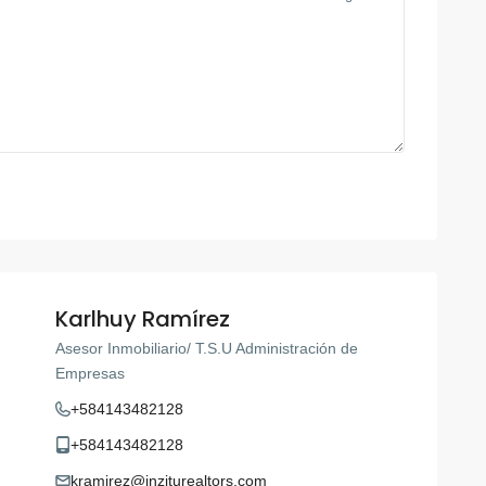
Karlhuy Ramírez
Asesor Inmobiliario/ T.S.U Administración de
Empresas
+584143482128
+584143482128
kramirez@inziturealtors.com