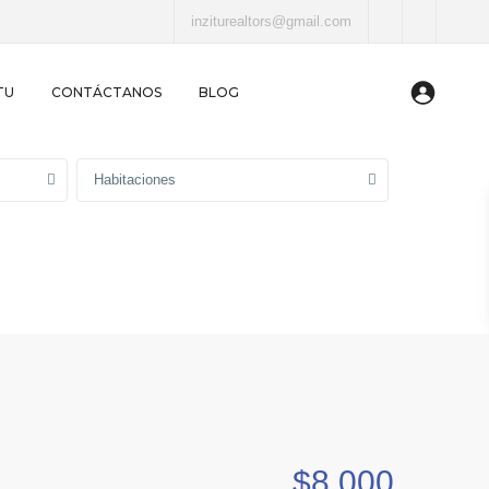
inziturealtors@gmail.com
TU
CONTÁCTANOS
BLOG
Habitaciones
$8,000