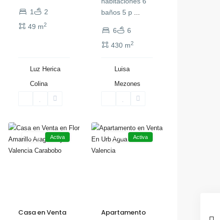
habitaciones 6
1
2
baños 5 p
...
2
49 m
6
6
2
430 m
Luz Herica
Luisa
Colina
Mezones
Flor
,
Amarillo
17
Valencia
Valencia
Venta
Activa
Venta
Activa
Casa en Venta
Apartamento