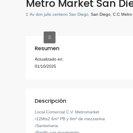
Metro Market San D
Av don julio centeno San Diego,
San Diego
,
C.C Metro
Resumen
Actualizado en:
01/10/2025
Descripción
Local Comercial C.V. Metromarket
▫️12Mts2 6m² PB y 6m² de mezzanina
▫️Santamaria
▫️Pasillo con movimiento