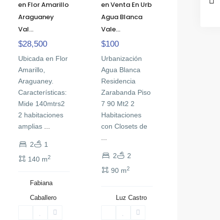
en Flor Amarillo
en Venta En Urb
Araguaney
Agua Blanca
Val...
Vale...
$28,500
$100
Ubicada en Flor
Urbanización
Amarillo,
Agua Blanca
Araguaney.
Residencia
Características:
Zarabanda Piso
Mide 140mtrs2
7 90 Mt2 2
2 habitaciones
Habitaciones
amplias
con Closets de
...
...
2
1
2
2
2
140 m
2
90 m
Fabiana
Caballero
Luz Castro