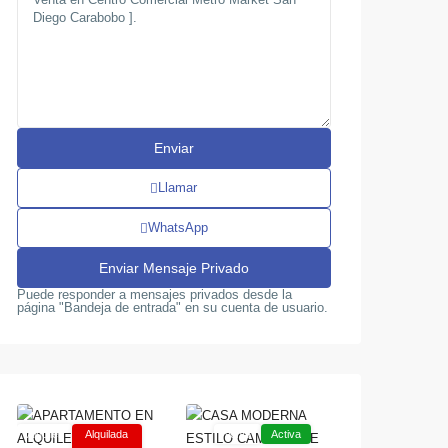
Llamar
WhatsApp
Puede responder a mensajes privados desde la
página "Bandeja de entrada" en su cuenta de usuario.
San
,
Diego
Agua
San
16
Blanca
Diego
Alquiler
Alquilada
Venta
Activa