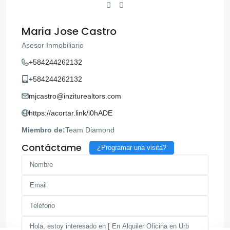
Maria Jose Castro
Asesor Inmobiliario
+584244262132
+584244262132
mjcastro@inziturealtors.com
https://acortar.link/i0hADE
Miembro de:
Team Diamond
Contáctame
¿Programar una visita?