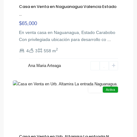
Casa en Venta en Naguanagua Valencia Estado
...
$65,000
En venta casa en Naguanagua, Estado Carabobo
Con privilegiada ubicación para desarrollo co
...
2
4
3
558 m
La
Ana Maria Arteaga
,
Entrada
24
Naguanagua
Venta
Activa
Casa en Venta en Urb. Altamira La entrada N...