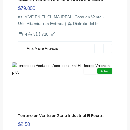
$79,000
​🏡 ¡VIVE EN EL CLIMA IDEAL! Casa en Venta -
Urb. Altamira (La Entrada) 🏔️ ​Disfruta del fr
...
2
4
3
720 m
Flor
Ana Maria Arteaga
,
Amarillo
7
Valencia
Venta
Activa
Terreno en Venta en Zona Industrial El Recre...
$2.50