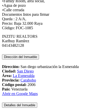
▫Family Room, área social,
▫️Agua de pozo
▫️Calle cerrada
Documentos listos para firmar
Queda : 2 A/A,
Precio: Baja 32.000 Raya
Código: FOC-1085
INZITU REALTORS
Karlhuy Ramírez
04143482128
Dirección del Inmueble
Dirección:
San diego urbanización la Esmeralda
Ciudad:
San Diego
Área:
La Esmeralda
Provincia:
Carabobo
Código postal:
2006
País:
Venezuela
Abrir en Google Maps
Detalles del Inmueble