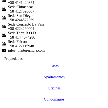
+58 4141429374
Sede Chimeneas
+58 4127590007
Sede San Diego
+58 4244522369
Sede Concepto La Viña
+58 4224260001
Sede Torre B.O.D
+58 414 4674286
Sede Falcón
+58 4127115948
info@inziturealtors.com
Propiedades
Casas
Apartamentos
Oficinas
Condominios