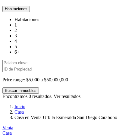
Habitaciones
Habitaciones
1
2
3
4
5
6+
Price range:
$5,000 a $50,000,000
Encontramos
0
resultados.
Ver resultados
Inicio
Casa
Casa en Venta Urb la Esmeralda San Diego Carabobo
Venta
Casa