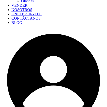
Oficinas
VENDER
NOSOTROS
ÚNETE A INZITU
CONTÁCTANOS
BLOG