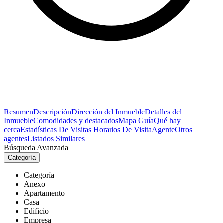
Resumen
Descripción
Dirección del Inmueble
Detalles del
Inmueble
Comodidades y destacados
Mapa Guía
Qué hay
cerca
Estadísticas De Visitas
Horarios De Visita
Agente
Otros
agentes
Listados Similares
Búsqueda Avanzada
Categoría
Categoría
Anexo
Apartamento
Casa
Edificio
Empresa