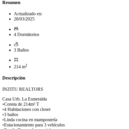
Resumen
Actualizado en:
28/03/2025
4 Dormitorios
3 Baños
2
214 m
Descripción
INZITU REALTORS
Casa Urb. La Esmeralda
▫️Consta de 214m² T
▫️4 Habitaciones con closet
▫️3 baños
▫️Linda cocina en mampostería
▫️Estacionamiento para 3 vehículos