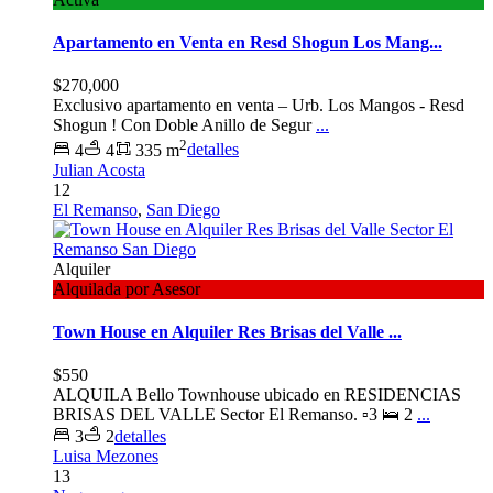
Apartamento en Venta en Resd Shogun Los Mang...
$270,000
Exclusivo apartamento en venta – Urb. Los Mangos - Resd
Shogun ! Con Doble Anillo de Segur
...
2
4
4
335 m
detalles
Julian Acosta
12
El Remanso
,
San Diego
Alquiler
Alquilada por Asesor
Town House en Alquiler Res Brisas del Valle ...
$550
ALQUILA Bello Townhouse ubicado en RESIDENCIAS
BRISAS DEL VALLE Sector El Remanso. ▫️3 🛌 2
...
3
2
detalles
Luisa Mezones
13