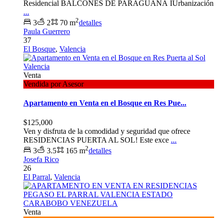
Residencial BALCONES DE PARAGUANÁ IUrbanización
...
2
3
2
70 m
detalles
Paula Guerrero
37
El Bosque
,
Valencia
Venta
Vendida por Asesor
Apartamento en Venta en el Bosque en Res Pue...
$125,000
Ven y disfruta de la comodidad y seguridad que ofrece
RESIDENCIAS PUERTA AL SOL! Este exce
...
2
3
3.5
165 m
detalles
Josefa Rico
26
El Parral
,
Valencia
Venta