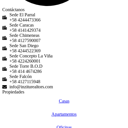
Contáctanos
Sede El Parral
+58 4244473366
Sede Caracas
+58 4141429374
Sede Chimeneas
+58 4127590007
Sede San Diego
+58 4244522369
Sede Concepto La Viña
+58 4224260001
Sede Torre B.O.D
+58 414 4674286
Sede Falcón
+58 4127115948
info@inziturealtors.com
Propiedades
Casas
Apartamentos
Oficinas