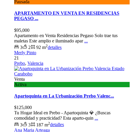
Pausada
APARTAMENTO EN VENTA EN RESIDENCIAS
PEGASO ...
$95,000
Apartamento en Venta Residencias Pegaso Solo trae tus
maletas Este amplio e iluminado apar
...
2
3
2
92 m
detalles
Merly Pinto
21
Prebo
,
Valencia
Venta
Activa
Apartoquinta en La Urbanización Prebo Valenc...
$125,000
Tu Hogar Ideal en Prebo - Apartoquinta 💎 ¿Buscas
comodidad y practicidad? Esta aparto-quin
...
2
3
3
187 m
detalles
Ana Maria Arteaga