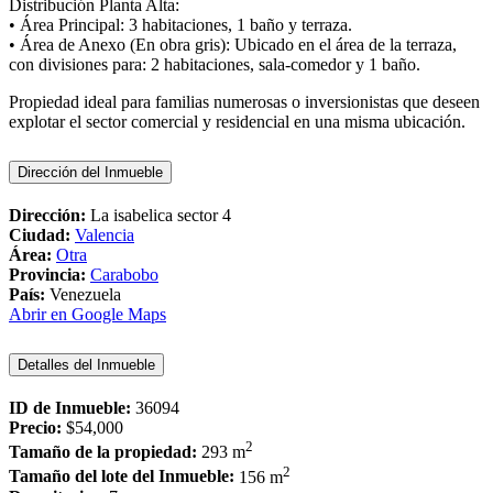
Distribución Planta Alta:
• Área Principal: 3 habitaciones, 1 baño y terraza.
• Área de Anexo (En obra gris): Ubicado en el área de la terraza,
con divisiones para: 2 habitaciones, sala-comedor y 1 baño.
Propiedad ideal para familias numerosas o inversionistas que deseen
explotar el sector comercial y residencial en una misma ubicación.
Dirección del Inmueble
Dirección:
La isabelica sector 4
Ciudad:
Valencia
Área:
Otra
Provincia:
Carabobo
País:
Venezuela
Abrir en Google Maps
Detalles del Inmueble
ID de Inmueble:
36094
Precio:
$54,000
2
Tamaño de la propiedad:
293 m
2
Tamaño del lote del Inmueble:
156 m