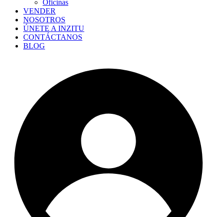
Oficinas
VENDER
NOSOTROS
ÚNETE A INZITU
CONTÁCTANOS
BLOG