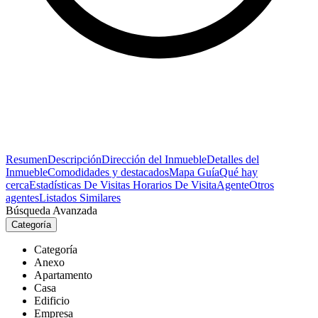
Resumen
Descripción
Dirección del Inmueble
Detalles del
Inmueble
Comodidades y destacados
Mapa Guía
Qué hay
cerca
Estadísticas De Visitas
Horarios De Visita
Agente
Otros
agentes
Listados Similares
Búsqueda Avanzada
Categoría
Categoría
Anexo
Apartamento
Casa
Edificio
Empresa