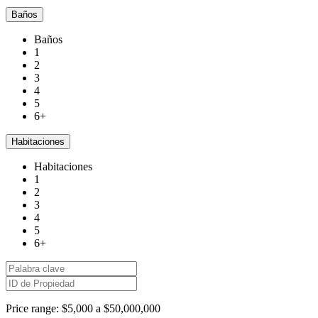
Baños
Baños
1
2
3
4
5
6+
Habitaciones
Habitaciones
1
2
3
4
5
6+
Price range:
$5,000 a $50,000,000