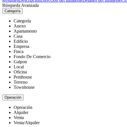
Resumen
Descripción
Dirección del Inmueble
Detalles del Inmueble
Co
Búsqueda Avanzada
Categoría
Categoría
Anexo
Apartamento
Casa
Edificio
Empresa
Finca
Fondo De Comercio
Galpon
Local
Oficina
Penthouse
Terreno
Townhouse
Operación
Operación
Alquiler
Venta
Venta/Alquiler