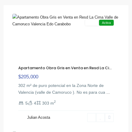
,
Camoruco
14
Valencia
Venta
Activa
Apartamento Obra Gris en Venta en Resd La Ci...
$205,000
302 m² de puro potencial en la Zona Norte de
Valencia (valle de Camoruco ). No es para cua
...
2
5
4
303 m
El
Julian Acosta
,
Bosque
14
Valencia