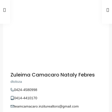
Zuleima Camacaro Nataly Febres
dtoloza
0424-4580998
0414-4410170
teamcamacaro.inziturealtors@gmail.com