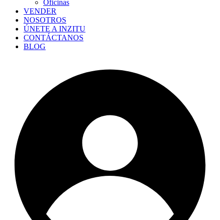
Oficinas
VENDER
NOSOTROS
ÚNETE A INZITU
CONTÁCTANOS
BLOG