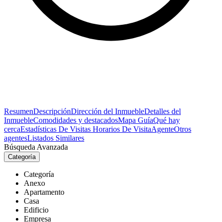
Resumen
Descripción
Dirección del Inmueble
Detalles del
Inmueble
Comodidades y destacados
Mapa Guía
Qué hay
cerca
Estadísticas De Visitas
Horarios De Visita
Agente
Otros
agentes
Listados Similares
Búsqueda Avanzada
Categoría
Categoría
Anexo
Apartamento
Casa
Edificio
Empresa