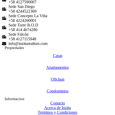
+58 4127590007
Sede San Diego
+58 4244522369
Sede Concepto La Viña
+58 4224260001
Sede Torre B.O.D
+58 414 4674286
Sede Falcón
+58 4127115948
info@inziturealtors.com
Propiedades
Casas
Apartamentos
Oficinas
Condominios
Informacion
Contacto
Acerca de Inzitu
Terminos y Condiciones