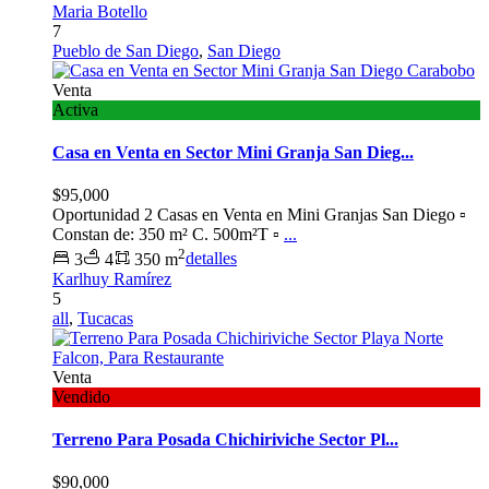
Maria Botello
7
Pueblo de San Diego
,
San Diego
Venta
Activa
Casa en Venta en Sector Mini Granja San Dieg...
$95,000
Oportunidad 2 Casas en Venta en Mini Granjas San Diego ▫️
Constan de: 350 m² C. 500m²T ▫️
...
2
3
4
350 m
detalles
Karlhuy Ramírez
5
all
,
Tucacas
Venta
Vendido
Terreno Para Posada Chichiriviche Sector Pl...
$90,000