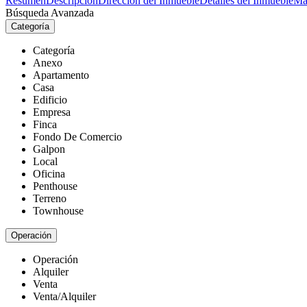
Resumen
Descripción
Dirección del Inmueble
Detalles del Inmueble
Ma
Búsqueda Avanzada
Categoría
Categoría
Anexo
Apartamento
Casa
Edificio
Empresa
Finca
Fondo De Comercio
Galpon
Local
Oficina
Penthouse
Terreno
Townhouse
Operación
Operación
Alquiler
Venta
Venta/Alquiler