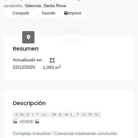
carabobo,
Valencia
,
Santa Rosa
Compartir
Favorito
Imprimir
Activa
Resumen
Actualizado en:
2
22/12/2025
1,093 m
Descripción
░I░N░Z░I░T░U░ ░R░E░A░L░T░O░R░S░
🏭 VENDE 🏭
Complejo Industrial / Comercial totalmente construido