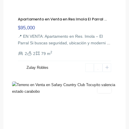
Apartamento en Venta en Res Imola El Parral ...
$95,000
📍 EN VENTA: Apartamento en Res. Imola – El
Parral Si buscas seguridad, ubicación y moderni
...
2
2
2
79 m
El
Zulay Robles
,
Safari
5
Tocuyito
Venta