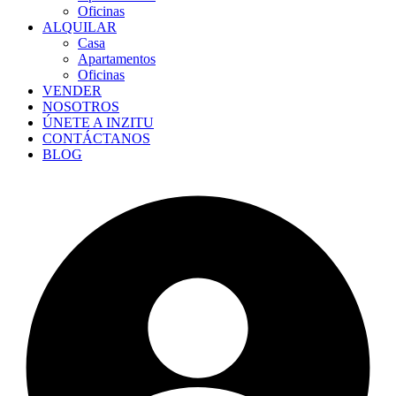
Oficinas
ALQUILAR
Casa
Apartamentos
Oficinas
VENDER
NOSOTROS
ÚNETE A INZITU
CONTÁCTANOS
BLOG