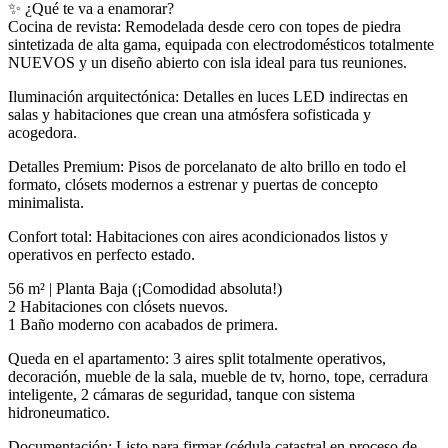
✨ ¿Qué te va a enamorar?
Cocina de revista: Remodelada desde cero con topes de piedra
sintetizada de alta gama, equipada con electrodomésticos totalmente
NUEVOS y un diseño abierto con isla ideal para tus reuniones.
Iluminación arquitectónica: Detalles en luces LED indirectas en
salas y habitaciones que crean una atmósfera sofisticada y
acogedora.
Detalles Premium: Pisos de porcelanato de alto brillo en todo el
formato, clósets modernos a estrenar y puertas de concepto
minimalista.
Confort total: Habitaciones con aires acondicionados listos y
operativos en perfecto estado.
56 m² | Planta Baja (¡Comodidad absoluta!)
2 Habitaciones con clósets nuevos.
1 Baño moderno con acabados de primera.
Queda en el apartamento: 3 aires split totalmente operativos,
decoración, mueble de la sala, mueble de tv, horno, tope, cerradura
inteligente, 2 cámaras de seguridad, tanque con sistema
hidroneumatico.
Documentación: Listo para firmar (cédula catastral en proceso de