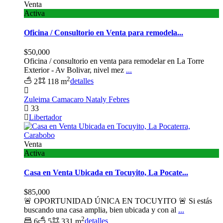
Venta
Activa
Oficina / Consultorio en Venta para remodela...
$50,000
Oficina / consultorio en venta para remodelar en La Torre
Exterior - Av Bolivar, nivel mez
...
2
2
118 m
detalles
Zuleima Camacaro Nataly Febres
33
Libertador
Venta
Activa
Casa en Venta Ubicada en Tocuyito, La Pocate...
$85,000
🚨 OPORTUNIDAD ÚNICA EN TOCUYITO 🚨 Si estás
buscando una casa amplia, bien ubicada y con al
...
2
6
5
331 m
detalles