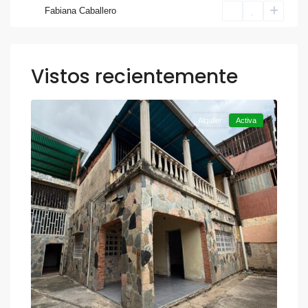
Fabiana Caballero
Vistos recientemente
,
Otra
12
Valencia
Alquiler
Activa