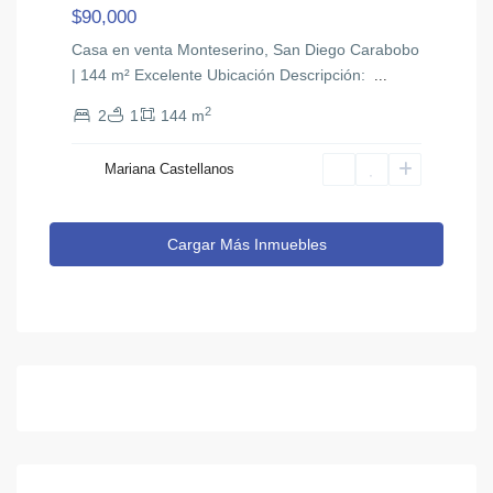
$90,000
Casa en venta Monteserino, San Diego Carabobo
| 144 m² Excelente Ubicación ​Descripción: ​
...
2
2
1
144 m
Mariana Castellanos
Cargar Más Inmuebles