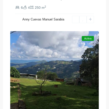
2
6
4
250 m
Anny Cuevas Manuel Sarabia
Colonia
20
Tovar
Venta
Activa